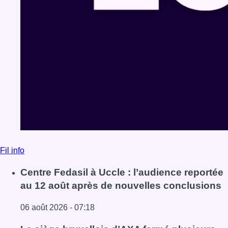
Fil info
Centre Fedasil à Uccle : l’audience reportée
au 12 août après de nouvelles conclusions
06 août 2026 - 07:18
Lire l'article Centre Fedasil à Uccle : l’audience reporté