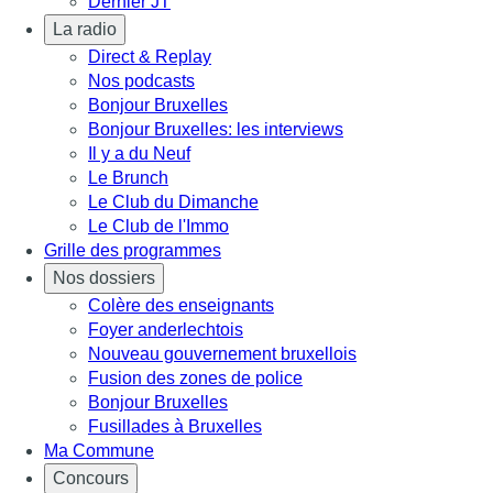
Dernier JT
La radio
Direct & Replay
Nos podcasts
Bonjour Bruxelles
Bonjour Bruxelles: les interviews
Il y a du Neuf
Le Brunch
Le Club du Dimanche
Le Club de l'Immo
Grille des programmes
Nos dossiers
Colère des enseignants
Foyer anderlechtois
Nouveau gouvernement bruxellois
Fusion des zones de police
Bonjour Bruxelles
Fusillades à Bruxelles
Ma Commune
Concours