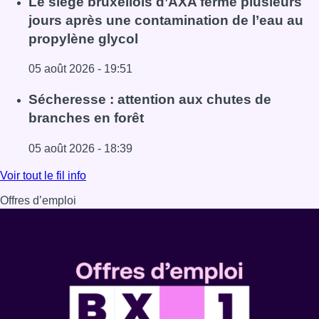
Le siège bruxellois d’AXA fermé plusieurs
jours après une contamination de l’eau au
propylène glycol
05 août 2026 - 19:51
Lire l'article Le siège bruxellois d’AXA fermé plusieurs j
Sécheresse : attention aux chutes de
branches en forêt
05 août 2026 - 18:39
Lire l'article Sécheresse : attention aux chutes de branche
Voir tout le fil info
Offres d’emploi