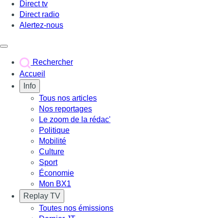
Direct tv
Direct radio
Alertez-nous
Déclencher le menu
Rechercher
Accueil
Info
Tous nos articles
Nos reportages
Le zoom de la rédac'
Politique
Mobilité
Culture
Sport
Économie
Mon BX1
Replay TV
Toutes nos émissions