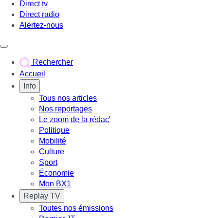
Direct tv
Direct radio
Alertez-nous
Déclencher le menu
Rechercher
Accueil
Info
Tous nos articles
Nos reportages
Le zoom de la rédac'
Politique
Mobilité
Culture
Sport
Économie
Mon BX1
Replay TV
Toutes nos émissions