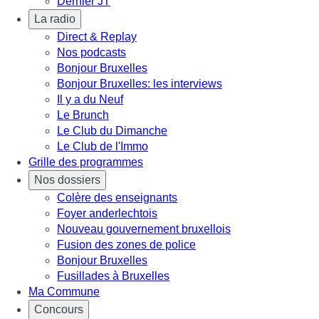
Dernier JT
La radio
Direct & Replay
Nos podcasts
Bonjour Bruxelles
Bonjour Bruxelles: les interviews
Il y a du Neuf
Le Brunch
Le Club du Dimanche
Le Club de l'Immo
Grille des programmes
Nos dossiers
Colère des enseignants
Foyer anderlechtois
Nouveau gouvernement bruxellois
Fusion des zones de police
Bonjour Bruxelles
Fusillades à Bruxelles
Ma Commune
Concours