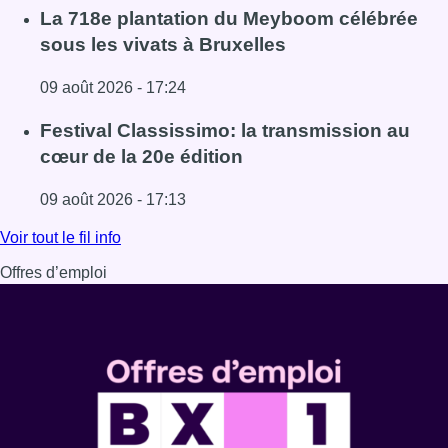
Lire l'article Au Meyboom, l’hommage aux Compagnons de
La 718e plantation du Meyboom célébrée
sous les vivats à Bruxelles
09 août 2026 - 17:24
Lire l'article La 718e plantation du Meyboom célébrée sous
Festival Classissimo: la transmission au
cœur de la 20e édition
09 août 2026 - 17:13
Lire l'article Festival Classissimo: la transmission au cœu
Voir tout le fil info
Offres d’emploi