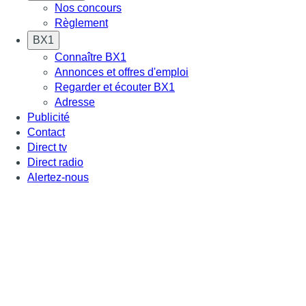
Nos concours
Règlement
BX1
Connaître BX1
Annonces et offres d'emploi
Regarder et écouter BX1
Adresse
Publicité
Contact
Direct tv
Direct radio
Alertez-nous