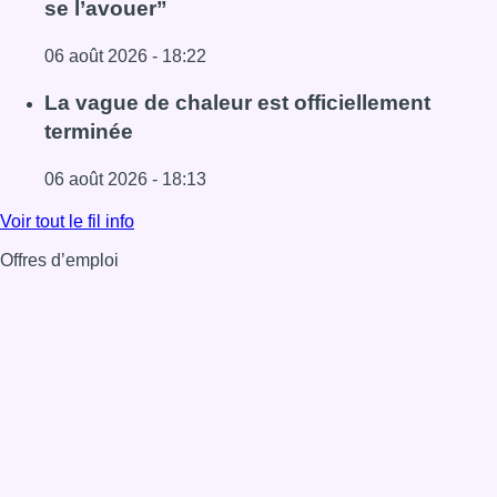
se l’avouer”
06 août 2026 - 18:22
Lire l'article À Bruxelles, le blocus s’invite dans des lieux i
La vague de chaleur est officiellement
terminée
06 août 2026 - 18:13
Lire l'article La vague de chaleur est officiellement termin
Voir tout le fil info
Offres d’emploi