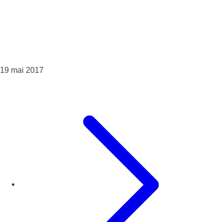
Consulter l'article "Euphorique, le président Roger
19 mai 2017
Page précédente