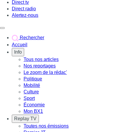
Direct tv
Direct radio
Alertez-nous
Déclencher le menu
Rechercher
Accueil
Info
Tous nos articles
Nos reportages
Le zoom de la rédac'
Politique
Mobilité
Culture
Sport
Économie
Mon BX1
Replay TV
Toutes nos émissions