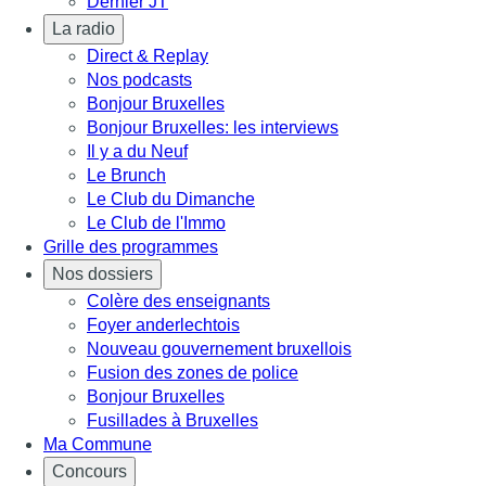
Dernier JT
La radio
Direct & Replay
Nos podcasts
Bonjour Bruxelles
Bonjour Bruxelles: les interviews
Il y a du Neuf
Le Brunch
Le Club du Dimanche
Le Club de l'Immo
Grille des programmes
Nos dossiers
Colère des enseignants
Foyer anderlechtois
Nouveau gouvernement bruxellois
Fusion des zones de police
Bonjour Bruxelles
Fusillades à Bruxelles
Ma Commune
Concours