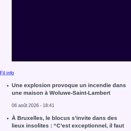
Fil info
Une explosion provoque un incendie dans
une maison à Woluwe-Saint-Lambert
06 août 2026 - 18:41
Lire l'article Une explosion provoque un incendie dans 
À Bruxelles, le blocus s’invite dans des
lieux insolites : “C’est exceptionnel, il faut