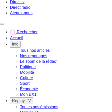
Direct tv
Direct radio
Alertez-nous
Déclencher le menu
Rechercher
Accueil
Info
Tous nos articles
Nos reportages
Le zoom de la rédac'
Politique
Mobilité
Culture
Sport
Économie
Mon BX1
Replay TV
Toutes nos émissions