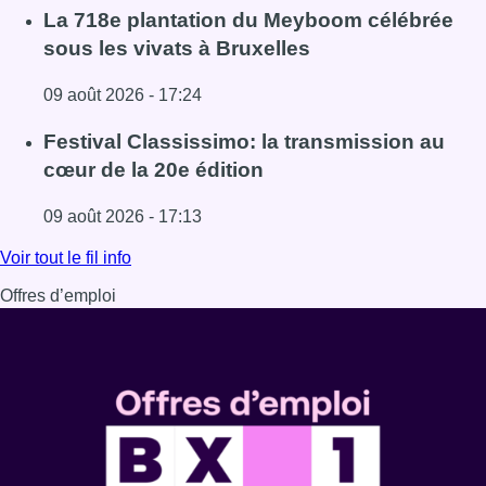
Lire l'article Au Meyboom, l’hommage aux Compagnons de
La 718e plantation du Meyboom célébrée
sous les vivats à Bruxelles
09 août 2026 - 17:24
Lire l'article La 718e plantation du Meyboom célébrée sous
Festival Classissimo: la transmission au
cœur de la 20e édition
09 août 2026 - 17:13
Lire l'article Festival Classissimo: la transmission au cœu
Voir tout le fil info
Offres d’emploi