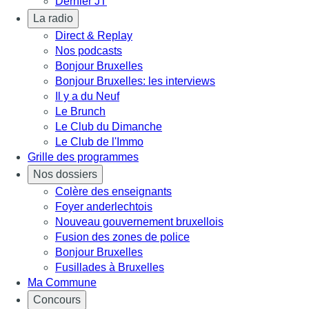
Dernier JT
La radio
Direct & Replay
Nos podcasts
Bonjour Bruxelles
Bonjour Bruxelles: les interviews
Il y a du Neuf
Le Brunch
Le Club du Dimanche
Le Club de l'Immo
Grille des programmes
Nos dossiers
Colère des enseignants
Foyer anderlechtois
Nouveau gouvernement bruxellois
Fusion des zones de police
Bonjour Bruxelles
Fusillades à Bruxelles
Ma Commune
Concours