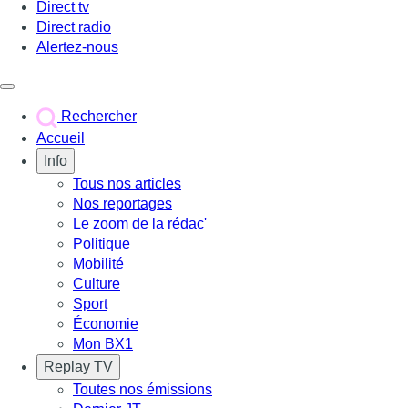
Direct tv
Direct radio
Alertez-nous
Déclencher le menu
Rechercher
Accueil
Info
Tous nos articles
Nos reportages
Le zoom de la rédac'
Politique
Mobilité
Culture
Sport
Économie
Mon BX1
Replay TV
Toutes nos émissions