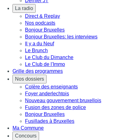
Dernier JT
La radio
Direct & Replay
Nos podcasts
Bonjour Bruxelles
Bonjour Bruxelles: les interviews
Il y a du Neuf
Le Brunch
Le Club du Dimanche
Le Club de l'Immo
Grille des programmes
Nos dossiers
Colère des enseignants
Foyer anderlechtois
Nouveau gouvernement bruxellois
Fusion des zones de police
Bonjour Bruxelles
Fusillades à Bruxelles
Ma Commune
Concours