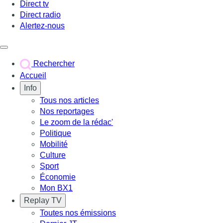
Direct tv
Direct radio
Alertez-nous
Déclencher le menu
Rechercher
Accueil
Info
Tous nos articles
Nos reportages
Le zoom de la rédac'
Politique
Mobilité
Culture
Sport
Économie
Mon BX1
Replay TV
Toutes nos émissions