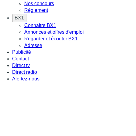
Nos concours
Règlement
BX1
Connaître BX1
Annonces et offres d'emploi
Regarder et écouter BX1
Adresse
Publicité
Contact
Direct tv
Direct radio
Alertez-nous