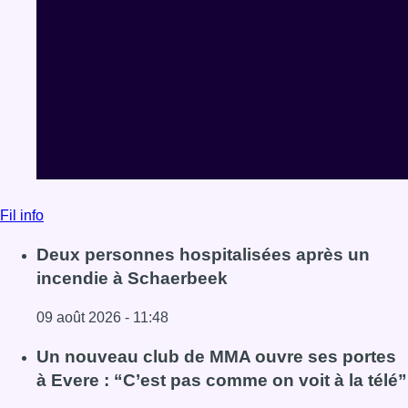
Fil info
Deux personnes hospitalisées après un
incendie à Schaerbeek
09 août 2026 - 11:48
Lire l'article Deux personnes hospitalisées après un inc
Un nouveau club de MMA ouvre ses portes
à Evere : “C’est pas comme on voit à la télé”