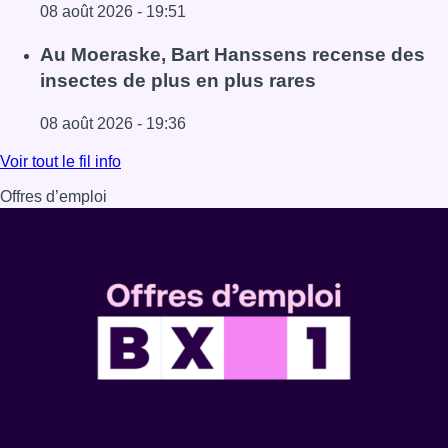
08 août 2026 - 19:51
Lire l'article Un nouveau club de MMA ouvre ses portes à E
Au Moeraske, Bart Hanssens recense des
insectes de plus en plus rares
08 août 2026 - 19:36
Lire l'article Au Moeraske, Bart Hanssens recense des ins
Voir tout le fil info
Offres d’emploi