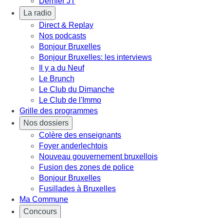
Dernier JT
La radio
Direct & Replay
Nos podcasts
Bonjour Bruxelles
Bonjour Bruxelles: les interviews
Il y a du Neuf
Le Brunch
Le Club du Dimanche
Le Club de l'Immo
Grille des programmes
Nos dossiers
Colère des enseignants
Foyer anderlechtois
Nouveau gouvernement bruxellois
Fusion des zones de police
Bonjour Bruxelles
Fusillades à Bruxelles
Ma Commune
Concours