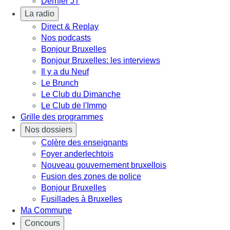
Dernier JT
La radio
Direct & Replay
Nos podcasts
Bonjour Bruxelles
Bonjour Bruxelles: les interviews
Il y a du Neuf
Le Brunch
Le Club du Dimanche
Le Club de l'Immo
Grille des programmes
Nos dossiers
Colère des enseignants
Foyer anderlechtois
Nouveau gouvernement bruxellois
Fusion des zones de police
Bonjour Bruxelles
Fusillades à Bruxelles
Ma Commune
Concours