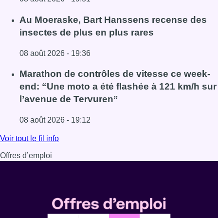
Lire l'article Un nouveau club de MMA ouvre ses portes à E
Au Moeraske, Bart Hanssens recense des
insectes de plus en plus rares
08 août 2026 - 19:36
Lire l'article Au Moeraske, Bart Hanssens recense des ins
Marathon de contrôles de vitesse ce week-
end: “Une moto a été flashée à 121 km/h sur
l’avenue de Tervuren”
08 août 2026 - 19:12
Lire l'article Marathon de contrôles de vitesse ce week-e
Voir tout le fil info
Offres d’emploi