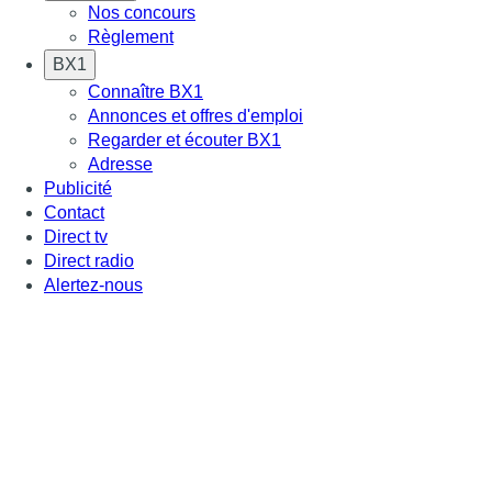
Nos concours
Règlement
BX1
Connaître BX1
Annonces et offres d'emploi
Regarder et écouter BX1
Adresse
Publicité
Contact
Direct tv
Direct radio
Alertez-nous