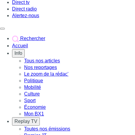
Direct tv
Direct radio
Alertez-nous
Déclencher le menu
Rechercher
Accueil
Info
Tous nos articles
Nos reportages
Le zoom de la rédac'
Politique
Mobilité
Culture
Sport
Économie
Mon BX1
Replay TV
Toutes nos émissions