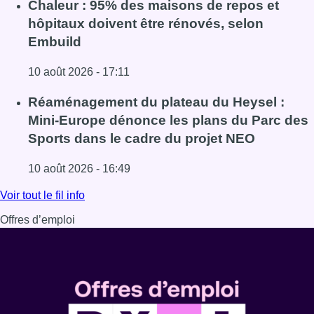
Lire l'article Eclipse : des sites Internet pour trouver le 
Chaleur : 95% des maisons de repos et
hôpitaux doivent être rénovés, selon
Embuild
10 août 2026 - 17:11
Lire l'article Chaleur : 95% des maisons de repos et hôpi
Réaménagement du plateau du Heysel :
Mini-Europe dénonce les plans du Parc des
Sports dans le cadre du projet NEO
10 août 2026 - 16:49
Lire l'article Réaménagement du plateau du Heysel : Min
Voir tout le fil info
Offres d’emploi