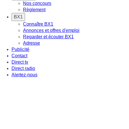
Nos concours
Règlement
BX1
Connaître BX1
Annonces et offres d'emploi
Regarder et écouter BX1
Adresse
Publicité
Contact
Direct tv
Direct radio
Alertez-nous