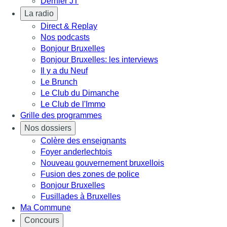
Dernier JT
La radio
Direct & Replay
Nos podcasts
Bonjour Bruxelles
Bonjour Bruxelles: les interviews
Il y a du Neuf
Le Brunch
Le Club du Dimanche
Le Club de l'Immo
Grille des programmes
Nos dossiers
Colère des enseignants
Foyer anderlechtois
Nouveau gouvernement bruxellois
Fusion des zones de police
Bonjour Bruxelles
Fusillades à Bruxelles
Ma Commune
Concours