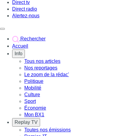
Direct tv
Direct radio
Alertez-nous
Déclencher le menu
Rechercher
Accueil
Info
Tous nos articles
Nos reportages
Le zoom de la rédac'
Politique
Mobilité
Culture
Sport
Économie
Mon BX1
Replay TV
Toutes nos émissions