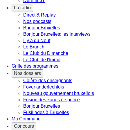
Dernier JT
La radio
Direct & Replay
Nos podcasts
Bonjour Bruxelles
Bonjour Bruxelles: les interviews
Il y a du Neuf
Le Brunch
Le Club du Dimanche
Le Club de l'Immo
Grille des programmes
Nos dossiers
Colère des enseignants
Foyer anderlechtois
Nouveau gouvernement bruxellois
Fusion des zones de police
Bonjour Bruxelles
Fusillades à Bruxelles
Ma Commune
Concours