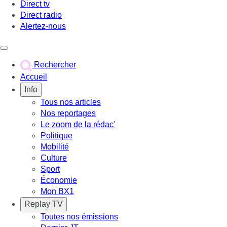
Direct tv
Direct radio
Alertez-nous
Déclencher le menu
Rechercher
Accueil
Info
Tous nos articles
Nos reportages
Le zoom de la rédac'
Politique
Mobilité
Culture
Sport
Économie
Mon BX1
Replay TV
Toutes nos émissions