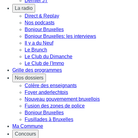
Dernier JT
La radio
Direct & Replay
Nos podcasts
Bonjour Bruxelles
Bonjour Bruxelles: les interviews
Il y a du Neuf
Le Brunch
Le Club du Dimanche
Le Club de l'Immo
Grille des programmes
Nos dossiers
Colère des enseignants
Foyer anderlechtois
Nouveau gouvernement bruxellois
Fusion des zones de police
Bonjour Bruxelles
Fusillades à Bruxelles
Ma Commune
Concours