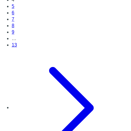
5
6
7
8
9
…
13
Page suivante