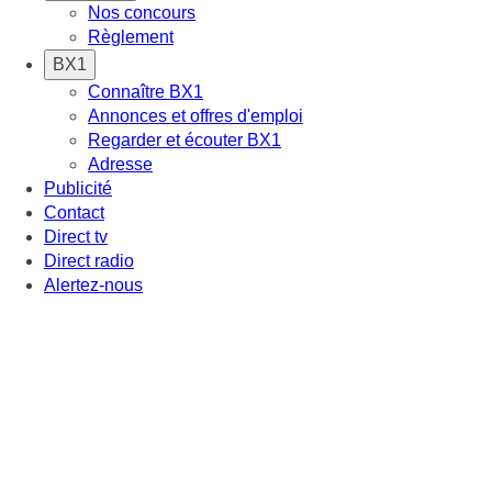
Nos concours
Règlement
BX1
Connaître BX1
Annonces et offres d'emploi
Regarder et écouter BX1
Adresse
Publicité
Contact
Direct tv
Direct radio
Alertez-nous