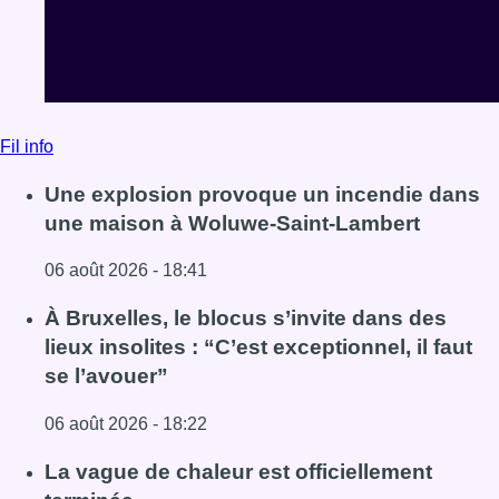
Fil info
Une explosion provoque un incendie dans
une maison à Woluwe-Saint-Lambert
06 août 2026 - 18:41
Lire l'article Une explosion provoque un incendie dans 
À Bruxelles, le blocus s’invite dans des
lieux insolites : “C’est exceptionnel, il faut
se l’avouer”
06 août 2026 - 18:22
Lire l'article À Bruxelles, le blocus s’invite dans des lieux i
La vague de chaleur est officiellement