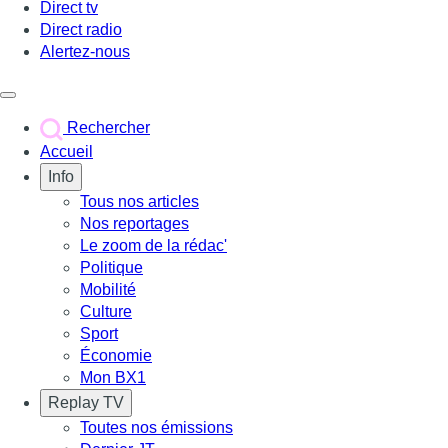
Direct tv
Direct radio
Alertez-nous
Déclencher le menu
Rechercher
Accueil
Info
Tous nos articles
Nos reportages
Le zoom de la rédac'
Politique
Mobilité
Culture
Sport
Économie
Mon BX1
Replay TV
Toutes nos émissions