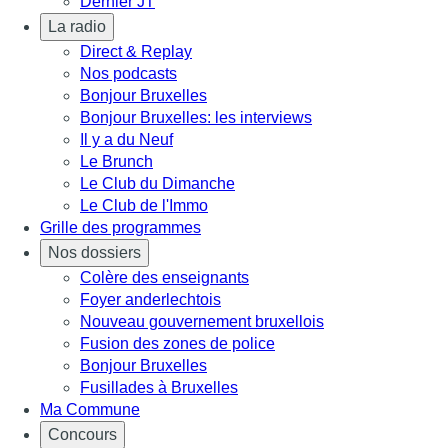
Dernier JT
La radio
Direct & Replay
Nos podcasts
Bonjour Bruxelles
Bonjour Bruxelles: les interviews
Il y a du Neuf
Le Brunch
Le Club du Dimanche
Le Club de l'Immo
Grille des programmes
Nos dossiers
Colère des enseignants
Foyer anderlechtois
Nouveau gouvernement bruxellois
Fusion des zones de police
Bonjour Bruxelles
Fusillades à Bruxelles
Ma Commune
Concours