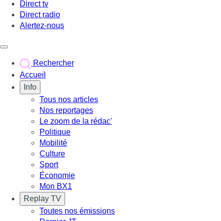
Direct tv
Direct radio
Alertez-nous
Déclencher le menu
Rechercher
Accueil
Info
Tous nos articles
Nos reportages
Le zoom de la rédac'
Politique
Mobilité
Culture
Sport
Économie
Mon BX1
Replay TV
Toutes nos émissions