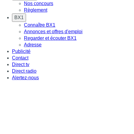
Nos concours
Règlement
BX1
Connaître BX1
Annonces et offres d'emploi
Regarder et écouter BX1
Adresse
Publicité
Contact
Direct tv
Direct radio
Alertez-nous