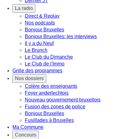
Dernier JT
La radio
Direct & Replay
Nos podcasts
Bonjour Bruxelles
Bonjour Bruxelles: les interviews
Il y a du Neuf
Le Brunch
Le Club du Dimanche
Le Club de l'Immo
Grille des programmes
Nos dossiers
Colère des enseignants
Foyer anderlechtois
Nouveau gouvernement bruxellois
Fusion des zones de police
Bonjour Bruxelles
Fusillades à Bruxelles
Ma Commune
Concours