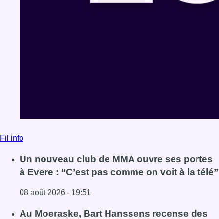
Fil info
Un nouveau club de MMA ouvre ses portes
à Evere : “C’est pas comme on voit à la télé”
08 août 2026 - 19:51
Lire l'article Un nouveau club de MMA ouvre ses portes à E
Au Moeraske, Bart Hanssens recense des