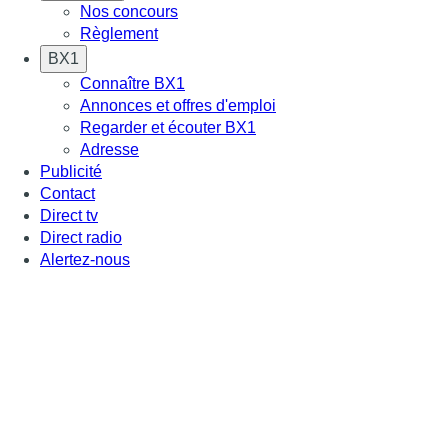
Nos concours
Règlement
BX1
Connaître BX1
Annonces et offres d'emploi
Regarder et écouter BX1
Adresse
Publicité
Contact
Direct tv
Direct radio
Alertez-nous