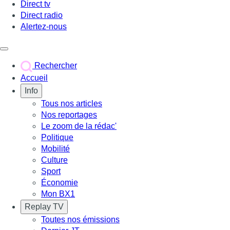
Direct tv
Direct radio
Alertez-nous
Déclencher le menu
Rechercher
Accueil
Info
Tous nos articles
Nos reportages
Le zoom de la rédac'
Politique
Mobilité
Culture
Sport
Économie
Mon BX1
Replay TV
Toutes nos émissions