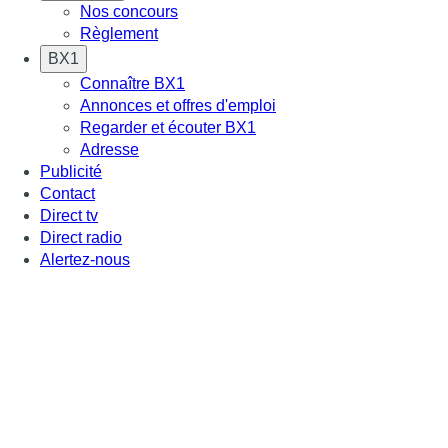
Nos concours
Règlement
BX1
Connaître BX1
Annonces et offres d'emploi
Regarder et écouter BX1
Adresse
Publicité
Contact
Direct tv
Direct radio
Alertez-nous