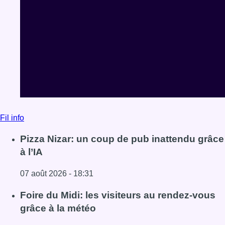
Fil info
Pizza Nizar: un coup de pub inattendu grâce
à l’IA
07 août 2026 - 18:31
Lire l'article Pizza Nizar: un coup de pub inattendu grâce à
Foire du Midi: les visiteurs au rendez-vous
grâce à la météo