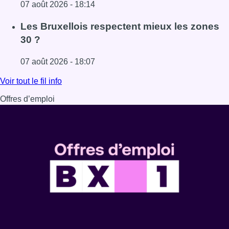
07 août 2026 - 18:14
Lire l'article Foire du Midi: les visiteurs au rendez-vous g
Les Bruxellois respectent mieux les zones
30 ?
07 août 2026 - 18:07
Lire l'article Les Bruxellois respectent mieux les zones 30
Voir tout le fil info
Offres d’emploi