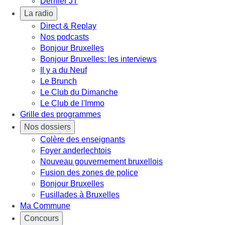
Dernier JT
La radio
Direct & Replay
Nos podcasts
Bonjour Bruxelles
Bonjour Bruxelles: les interviews
Il y a du Neuf
Le Brunch
Le Club du Dimanche
Le Club de l'Immo
Grille des programmes
Nos dossiers
Colère des enseignants
Foyer anderlechtois
Nouveau gouvernement bruxellois
Fusion des zones de police
Bonjour Bruxelles
Fusillades à Bruxelles
Ma Commune
Concours