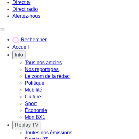
Direct tv
Direct radio
Alertez-nous
Déclencher le menu
Rechercher
Accueil
Info
Tous nos articles
Nos reportages
Le zoom de la rédac'
Politique
Mobilité
Culture
Sport
Économie
Mon BX1
Replay TV
Toutes nos émissions