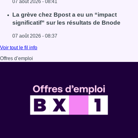
07 août 2026 - 08:41
Lire l'article Le RWDM récolte déjà 100.000 euros pour fi
La grève chez Bpost a eu un “impact
significatif” sur les résultats de Bnode
07 août 2026 - 08:37
Lire l'article La grève chez Bpost a eu un “impact significa
Voir tout le fil info
Offres d’emploi