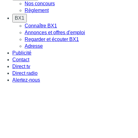
Nos concours
Règlement
BX1
Connaître BX1
Annonces et offres d'emploi
Regarder et écouter BX1
Adresse
Publicité
Contact
Direct tv
Direct radio
Alertez-nous