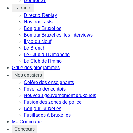
Dernier JT
La radio
Direct & Replay
Nos podcasts
Bonjour Bruxelles
Bonjour Bruxelles: les interviews
Il y a du Neuf
Le Brunch
Le Club du Dimanche
Le Club de l'Immo
Grille des programmes
Nos dossiers
Colère des enseignants
Foyer anderlechtois
Nouveau gouvernement bruxellois
Fusion des zones de police
Bonjour Bruxelles
Fusillades à Bruxelles
Ma Commune
Concours