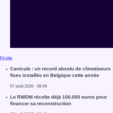
Fil info
Canicule : un record absolu de climatiseurs
fixes installés en Belgique cette année
07 août 2026 - 08:49
Lire l'article Canicule : un record absolu de climatiseurs f
Le RWDM récolte déjà 100.000 euros pour
financer sa reconstruction