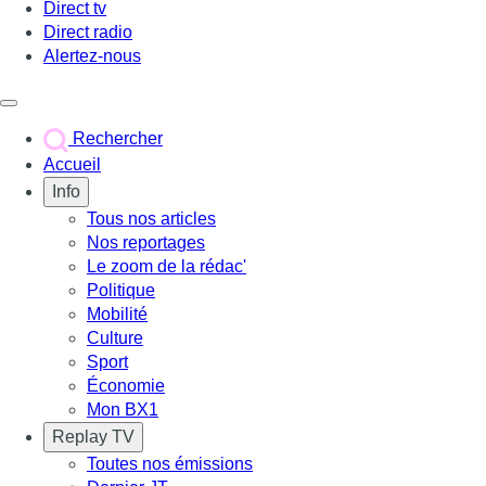
Direct tv
Direct radio
Alertez-nous
Déclencher le menu
Rechercher
Accueil
Info
Tous nos articles
Nos reportages
Le zoom de la rédac'
Politique
Mobilité
Culture
Sport
Économie
Mon BX1
Replay TV
Toutes nos émissions