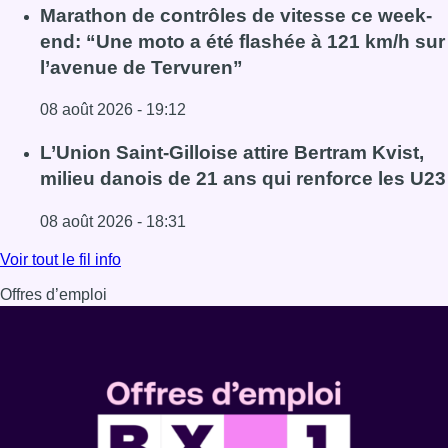
Lire l'article Au Moeraske, Bart Hanssens recense des ins
Marathon de contrôles de vitesse ce week-
end: “Une moto a été flashée à 121 km/h sur
l’avenue de Tervuren”
08 août 2026 - 19:12
Lire l'article Marathon de contrôles de vitesse ce week-e
L’Union Saint-Gilloise attire Bertram Kvist,
milieu danois de 21 ans qui renforce les U23
08 août 2026 - 18:31
Lire l'article L’Union Saint-Gilloise attire Bertram Kvist, 
Voir tout le fil info
Offres d’emploi