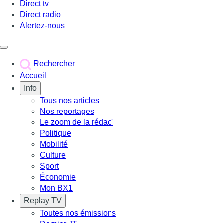
Direct tv
Direct radio
Alertez-nous
Déclencher le menu
Rechercher
Accueil
Info
Tous nos articles
Nos reportages
Le zoom de la rédac'
Politique
Mobilité
Culture
Sport
Économie
Mon BX1
Replay TV
Toutes nos émissions