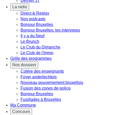
Dernier JT
La radio
Direct & Replay
Nos podcasts
Bonjour Bruxelles
Bonjour Bruxelles: les interviews
Il y a du Neuf
Le Brunch
Le Club du Dimanche
Le Club de l'Immo
Grille des programmes
Nos dossiers
Colère des enseignants
Foyer anderlechtois
Nouveau gouvernement bruxellois
Fusion des zones de police
Bonjour Bruxelles
Fusillades à Bruxelles
Ma Commune
Concours