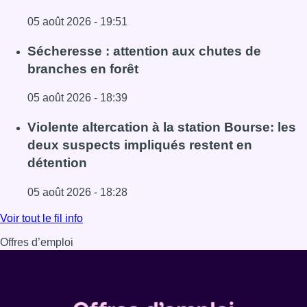
05 août 2026 - 19:51
Lire l'article Le siège bruxellois d’AXA fermé plusieurs j
Sécheresse : attention aux chutes de
branches en forêt
05 août 2026 - 18:39
Lire l'article Sécheresse : attention aux chutes de branche
Violente altercation à la station Bourse: les
deux suspects impliqués restent en
détention
05 août 2026 - 18:28
Lire l'article Violente altercation à la station Bourse: les
Voir tout le fil info
Offres d’emploi