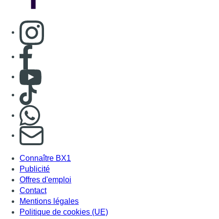
Consulter page Instagram
Consulter page Facebook
Consulter Youtube
Consulter TikTok
Nous rejoindre sur Whatsapp
S'abonner à notre newsletter
Connaître BX1
Publicité
Offres d'emploi
Contact
Mentions légales
Politique de cookies (UE)