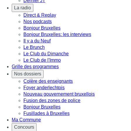
Dernier JT
La radio
Direct & Replay
Nos podcasts
Bonjour Bruxelles
Bonjour Bruxelles: les interviews
Il y a du Neuf
Le Brunch
Le Club du Dimanche
Le Club de l'Immo
Grille des programmes
Nos dossiers
Colère des enseignants
Foyer anderlechtois
Nouveau gouvernement bruxellois
Fusion des zones de police
Bonjour Bruxelles
Fusillades à Bruxelles
Ma Commune
Concours