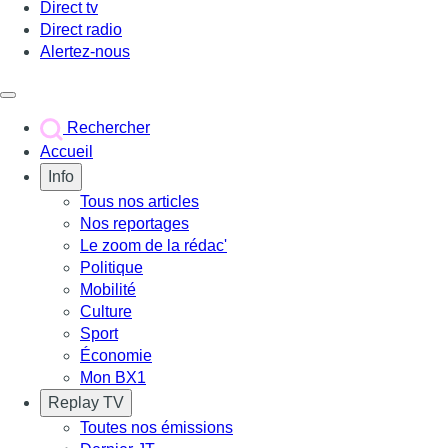
Direct tv
Direct radio
Alertez-nous
Déclencher le menu
Rechercher
Accueil
Info
Tous nos articles
Nos reportages
Le zoom de la rédac'
Politique
Mobilité
Culture
Sport
Économie
Mon BX1
Replay TV
Toutes nos émissions