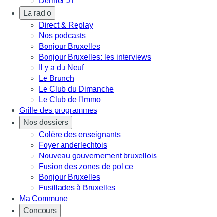
Dernier JT
La radio
Direct & Replay
Nos podcasts
Bonjour Bruxelles
Bonjour Bruxelles: les interviews
Il y a du Neuf
Le Brunch
Le Club du Dimanche
Le Club de l'Immo
Grille des programmes
Nos dossiers
Colère des enseignants
Foyer anderlechtois
Nouveau gouvernement bruxellois
Fusion des zones de police
Bonjour Bruxelles
Fusillades à Bruxelles
Ma Commune
Concours