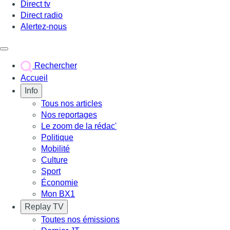
Direct tv
Direct radio
Alertez-nous
Déclencher le menu
Rechercher
Accueil
Info
Tous nos articles
Nos reportages
Le zoom de la rédac'
Politique
Mobilité
Culture
Sport
Économie
Mon BX1
Replay TV
Toutes nos émissions