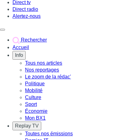
Direct tv
Direct radio
Alertez-nous
Déclencher le menu
Rechercher
Accueil
Info
Tous nos articles
Nos reportages
Le zoom de la rédac'
Politique
Mobilité
Culture
Sport
Économie
Mon BX1
Replay TV
Toutes nos émissions