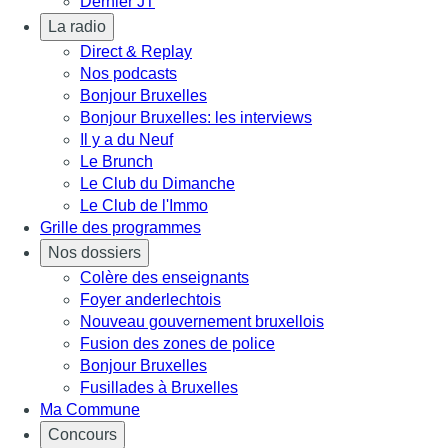
Dernier JT
La radio
Direct & Replay
Nos podcasts
Bonjour Bruxelles
Bonjour Bruxelles: les interviews
Il y a du Neuf
Le Brunch
Le Club du Dimanche
Le Club de l'Immo
Grille des programmes
Nos dossiers
Colère des enseignants
Foyer anderlechtois
Nouveau gouvernement bruxellois
Fusion des zones de police
Bonjour Bruxelles
Fusillades à Bruxelles
Ma Commune
Concours