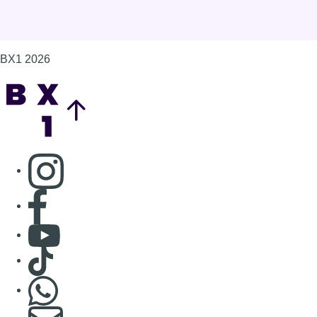
BX1 2026
Back to top
Consulter page Instagram
Consulter page Facebook
Consulter Youtube
Consulter TikTok
Nous rejoindre sur Whatsapp
S'abonner à notre newsletter