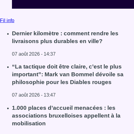
Fil info
Dernier kilomètre : comment rendre les
livraisons plus durables en ville?
07 août 2026 - 14:37
Lire l'article Dernier kilomètre : comment rendre les livrai
“La tactique doit être claire, c’est le plus
important”: Mark van Bommel dévoile sa
philosophie pour les Diables rouges
07 août 2026 - 13:47
Lire l'article “La tactique doit être claire, c’est le plus 
1.000 places d’accueil menacées : les
associations bruxelloises appellent à la
mobilisation