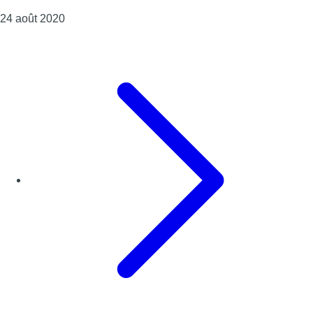
Consulter l'article "Coronavirus : le secteur évén
24 août 2020
Page précédente