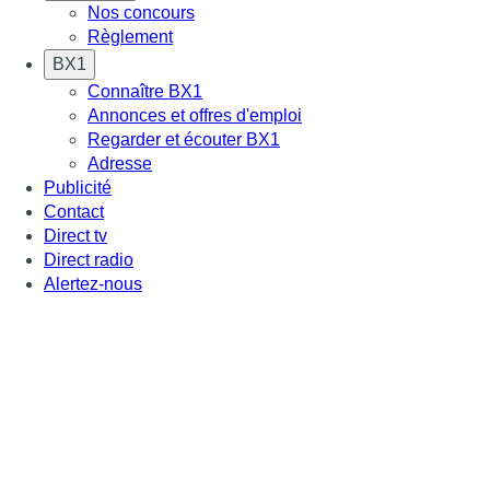
Nos concours
Règlement
BX1
Connaître BX1
Annonces et offres d'emploi
Regarder et écouter BX1
Adresse
Publicité
Contact
Direct tv
Direct radio
Alertez-nous