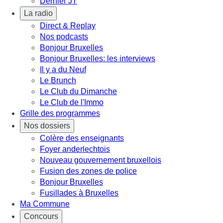
Dernier JT
La radio
Direct & Replay
Nos podcasts
Bonjour Bruxelles
Bonjour Bruxelles: les interviews
Il y a du Neuf
Le Brunch
Le Club du Dimanche
Le Club de l'Immo
Grille des programmes
Nos dossiers
Colère des enseignants
Foyer anderlechtois
Nouveau gouvernement bruxellois
Fusion des zones de police
Bonjour Bruxelles
Fusillades à Bruxelles
Ma Commune
Concours