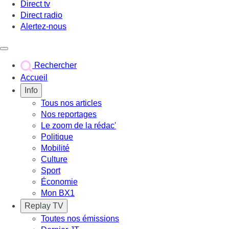
Direct tv
Direct radio
Alertez-nous
Déclencher le menu
Rechercher
Accueil
Info
Tous nos articles
Nos reportages
Le zoom de la rédac'
Politique
Mobilité
Culture
Sport
Économie
Mon BX1
Replay TV
Toutes nos émissions