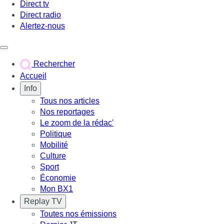
Direct tv
Direct radio
Alertez-nous
Déclencher le menu
Rechercher
Accueil
Info
Tous nos articles
Nos reportages
Le zoom de la rédac'
Politique
Mobilité
Culture
Sport
Économie
Mon BX1
Replay TV
Toutes nos émissions