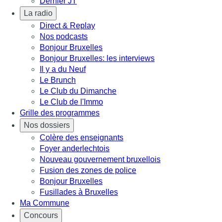
Dernier JT
La radio
Direct & Replay
Nos podcasts
Bonjour Bruxelles
Bonjour Bruxelles: les interviews
Il y a du Neuf
Le Brunch
Le Club du Dimanche
Le Club de l'Immo
Grille des programmes
Nos dossiers
Colère des enseignants
Foyer anderlechtois
Nouveau gouvernement bruxellois
Fusion des zones de police
Bonjour Bruxelles
Fusillades à Bruxelles
Ma Commune
Concours