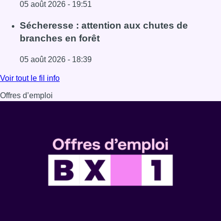
05 août 2026 - 19:51
Lire l'article Le siège bruxellois d’AXA fermé plusieurs j
Sécheresse : attention aux chutes de
branches en forêt
05 août 2026 - 18:39
Lire l'article Sécheresse : attention aux chutes de branche
Voir tout le fil info
Offres d’emploi