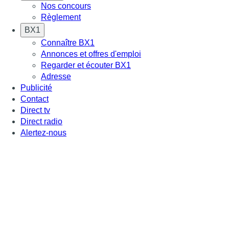
Nos concours
Règlement
BX1
Connaître BX1
Annonces et offres d'emploi
Regarder et écouter BX1
Adresse
Publicité
Contact
Direct tv
Direct radio
Alertez-nous