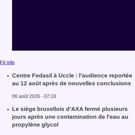
Fil info
Centre Fedasil à Uccle : l’audience reportée
au 12 août après de nouvelles conclusions
06 août 2026 - 07:18
Lire l'article Centre Fedasil à Uccle : l’audience reporté
Le siège bruxellois d’AXA fermé plusieurs
jours après une contamination de l’eau au
propylène glycol