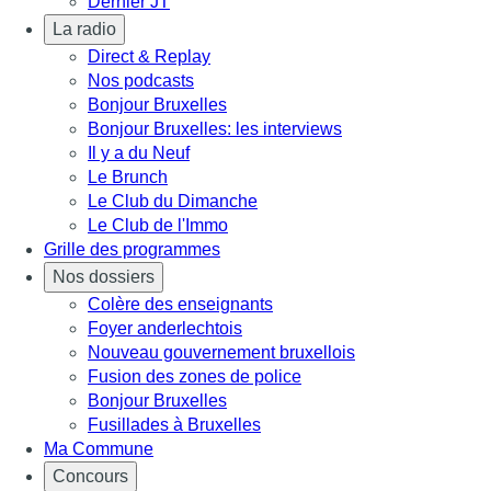
Dernier JT
La radio
Direct & Replay
Nos podcasts
Bonjour Bruxelles
Bonjour Bruxelles: les interviews
Il y a du Neuf
Le Brunch
Le Club du Dimanche
Le Club de l'Immo
Grille des programmes
Nos dossiers
Colère des enseignants
Foyer anderlechtois
Nouveau gouvernement bruxellois
Fusion des zones de police
Bonjour Bruxelles
Fusillades à Bruxelles
Ma Commune
Concours