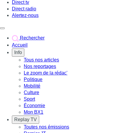
Direct tv
Direct radio
Alertez-nous
Déclencher le menu
Rechercher
Accueil
Info
Tous nos articles
Nos reportages
Le zoom de la rédac'
Politique
Mobilité
Culture
Sport
Économie
Mon BX1
Replay TV
Toutes nos émissions