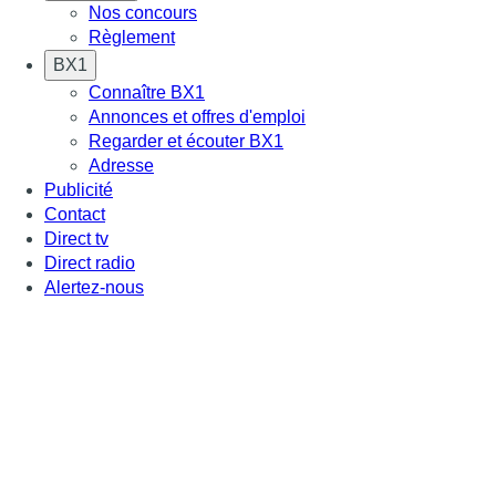
Nos concours
Règlement
BX1
Connaître BX1
Annonces et offres d'emploi
Regarder et écouter BX1
Adresse
Publicité
Contact
Direct tv
Direct radio
Alertez-nous