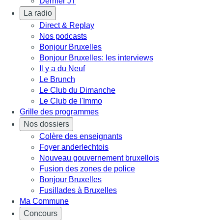
Dernier JT
La radio
Direct & Replay
Nos podcasts
Bonjour Bruxelles
Bonjour Bruxelles: les interviews
Il y a du Neuf
Le Brunch
Le Club du Dimanche
Le Club de l'Immo
Grille des programmes
Nos dossiers
Colère des enseignants
Foyer anderlechtois
Nouveau gouvernement bruxellois
Fusion des zones de police
Bonjour Bruxelles
Fusillades à Bruxelles
Ma Commune
Concours