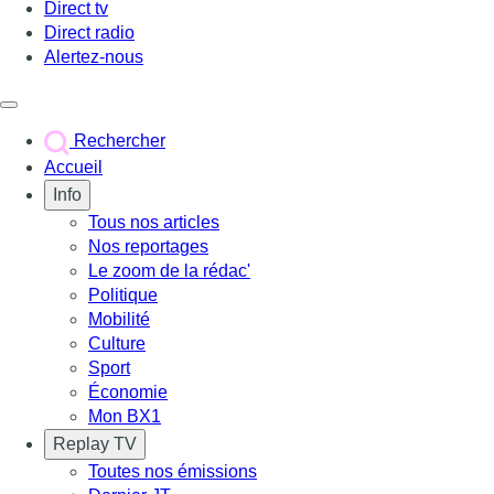
Direct tv
Direct radio
Alertez-nous
Déclencher le menu
Rechercher
Accueil
Info
Tous nos articles
Nos reportages
Le zoom de la rédac'
Politique
Mobilité
Culture
Sport
Économie
Mon BX1
Replay TV
Toutes nos émissions