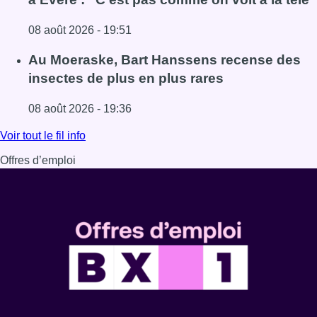
08 août 2026 - 19:51
Lire l'article Un nouveau club de MMA ouvre ses portes à E
Au Moeraske, Bart Hanssens recense des
insectes de plus en plus rares
08 août 2026 - 19:36
Lire l'article Au Moeraske, Bart Hanssens recense des ins
Voir tout le fil info
Offres d’emploi