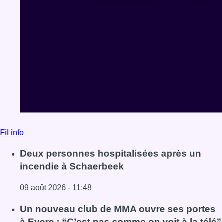
Fil info
Deux personnes hospitalisées après un
incendie à Schaerbeek
09 août 2026 - 11:48
Lire l'article Deux personnes hospitalisées après un inc
Un nouveau club de MMA ouvre ses portes
à Evere : “C’est pas comme on voit à la télé”