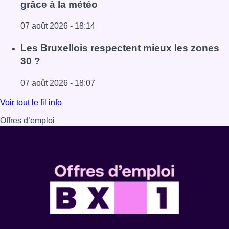
grâce à la météo
07 août 2026 - 18:14
Lire l'article Foire du Midi: les visiteurs au rendez-vous g
Les Bruxellois respectent mieux les zones
30 ?
07 août 2026 - 18:07
Lire l'article Les Bruxellois respectent mieux les zones 30
Voir tout le fil info
Offres d’emploi