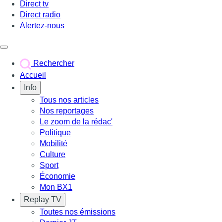
Direct tv
Direct radio
Alertez-nous
Déclencher le menu
Rechercher
Accueil
Info
Tous nos articles
Nos reportages
Le zoom de la rédac'
Politique
Mobilité
Culture
Sport
Économie
Mon BX1
Replay TV
Toutes nos émissions