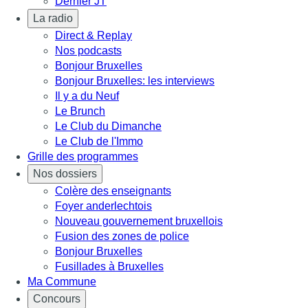
Dernier JT
La radio
Direct & Replay
Nos podcasts
Bonjour Bruxelles
Bonjour Bruxelles: les interviews
Il y a du Neuf
Le Brunch
Le Club du Dimanche
Le Club de l'Immo
Grille des programmes
Nos dossiers
Colère des enseignants
Foyer anderlechtois
Nouveau gouvernement bruxellois
Fusion des zones de police
Bonjour Bruxelles
Fusillades à Bruxelles
Ma Commune
Concours