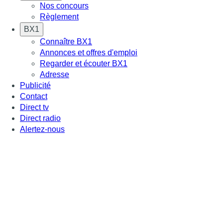
Nos concours
Règlement
BX1
Connaître BX1
Annonces et offres d'emploi
Regarder et écouter BX1
Adresse
Publicité
Contact
Direct tv
Direct radio
Alertez-nous