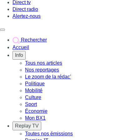
Direct tv
Direct radio
Alertez-nous
Déclencher le menu
Rechercher
Accueil
Info
Tous nos articles
Nos reportages
Le zoom de la rédac'
Politique
Mobilité
Culture
Sport
Économie
Mon BX1
Replay TV
Toutes nos émissions