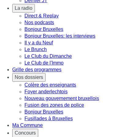
Dernier JT
La radio
Direct & Replay
Nos podcasts
Bonjour Bruxelles
Bonjour Bruxelles: les interviews
Il y a du Neuf
Le Brunch
Le Club du Dimanche
Le Club de l'Immo
Grille des programmes
Nos dossiers
Colère des enseignants
Foyer anderlechtois
Nouveau gouvernement bruxellois
Fusion des zones de police
Bonjour Bruxelles
Fusillades à Bruxelles
Ma Commune
Concours