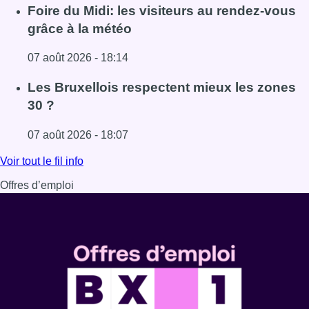
Lire l'article Pizza Nizar: un coup de pub inattendu grâce à
Foire du Midi: les visiteurs au rendez-vous
grâce à la météo
07 août 2026 - 18:14
Lire l'article Foire du Midi: les visiteurs au rendez-vous g
Les Bruxellois respectent mieux les zones
30 ?
07 août 2026 - 18:07
Lire l'article Les Bruxellois respectent mieux les zones 30
Voir tout le fil info
Offres d’emploi