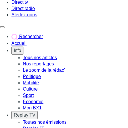
Direct tv
Direct radio
Alertez-nous
Déclencher le menu
Rechercher
Accueil
Info
Tous nos articles
Nos reportages
Le zoom de la rédac'
Politique
Mobilité
Culture
Sport
Économie
Mon BX1
Replay TV
Toutes nos émissions