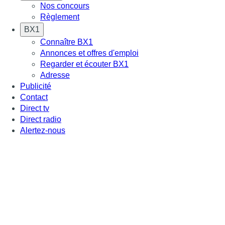
Nos concours
Règlement
BX1
Connaître BX1
Annonces et offres d'emploi
Regarder et écouter BX1
Adresse
Publicité
Contact
Direct tv
Direct radio
Alertez-nous