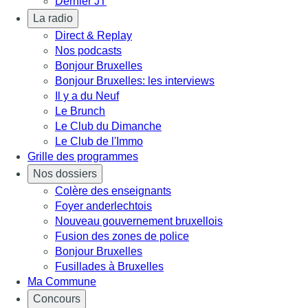
Dernier JT
La radio
Direct & Replay
Nos podcasts
Bonjour Bruxelles
Bonjour Bruxelles: les interviews
Il y a du Neuf
Le Brunch
Le Club du Dimanche
Le Club de l'Immo
Grille des programmes
Nos dossiers
Colère des enseignants
Foyer anderlechtois
Nouveau gouvernement bruxellois
Fusion des zones de police
Bonjour Bruxelles
Fusillades à Bruxelles
Ma Commune
Concours