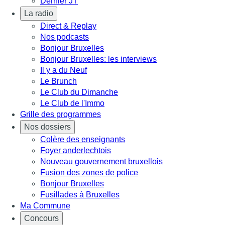
Dernier JT
La radio
Direct & Replay
Nos podcasts
Bonjour Bruxelles
Bonjour Bruxelles: les interviews
Il y a du Neuf
Le Brunch
Le Club du Dimanche
Le Club de l'Immo
Grille des programmes
Nos dossiers
Colère des enseignants
Foyer anderlechtois
Nouveau gouvernement bruxellois
Fusion des zones de police
Bonjour Bruxelles
Fusillades à Bruxelles
Ma Commune
Concours