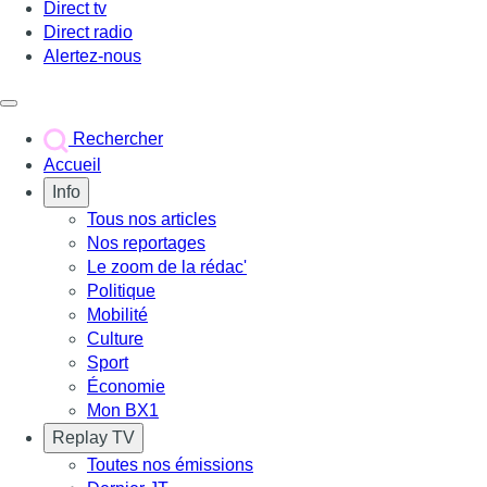
Direct tv
Direct radio
Alertez-nous
Déclencher le menu
Rechercher
Accueil
Info
Tous nos articles
Nos reportages
Le zoom de la rédac'
Politique
Mobilité
Culture
Sport
Économie
Mon BX1
Replay TV
Toutes nos émissions