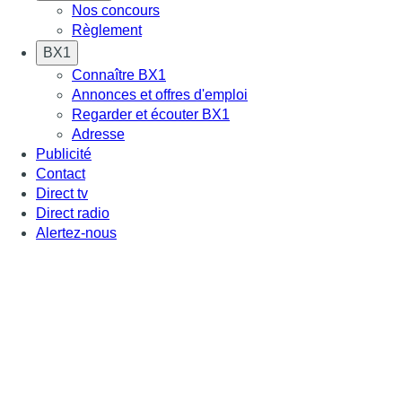
Nos concours
Règlement
BX1
Connaître BX1
Annonces et offres d'emploi
Regarder et écouter BX1
Adresse
Publicité
Contact
Direct tv
Direct radio
Alertez-nous