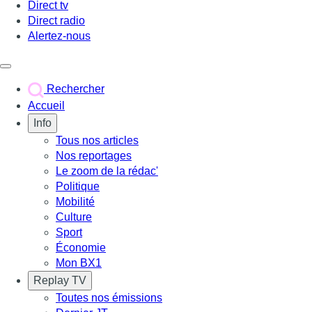
Direct tv
Direct radio
Alertez-nous
Déclencher le menu
Rechercher
Accueil
Info
Tous nos articles
Nos reportages
Le zoom de la rédac'
Politique
Mobilité
Culture
Sport
Économie
Mon BX1
Replay TV
Toutes nos émissions