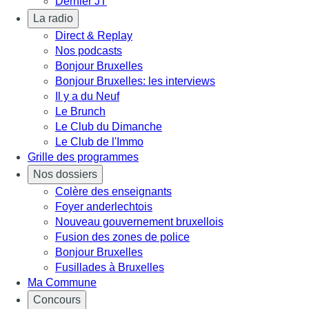
Dernier JT
La radio
Direct & Replay
Nos podcasts
Bonjour Bruxelles
Bonjour Bruxelles: les interviews
Il y a du Neuf
Le Brunch
Le Club du Dimanche
Le Club de l'Immo
Grille des programmes
Nos dossiers
Colère des enseignants
Foyer anderlechtois
Nouveau gouvernement bruxellois
Fusion des zones de police
Bonjour Bruxelles
Fusillades à Bruxelles
Ma Commune
Concours