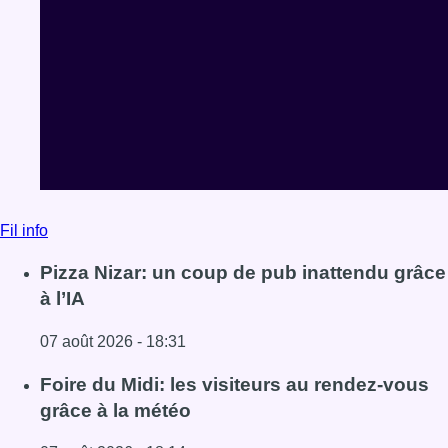
Fil info
Pizza Nizar: un coup de pub inattendu grâce
à l’IA
07 août 2026 - 18:31
Lire l'article Pizza Nizar: un coup de pub inattendu grâce à
Foire du Midi: les visiteurs au rendez-vous
grâce à la météo