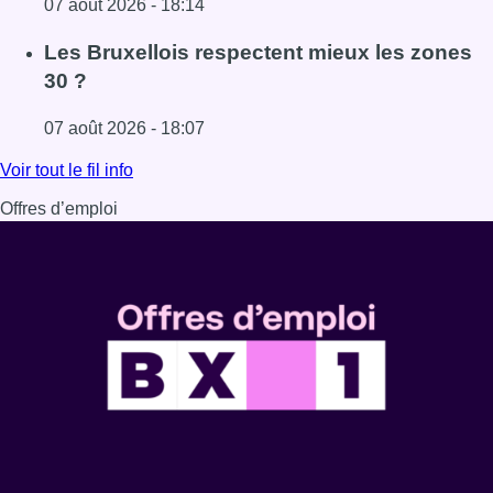
07 août 2026 - 18:14
Lire l'article Foire du Midi: les visiteurs au rendez-vous g
Les Bruxellois respectent mieux les zones
30 ?
07 août 2026 - 18:07
Lire l'article Les Bruxellois respectent mieux les zones 30
Voir tout le fil info
Offres d’emploi