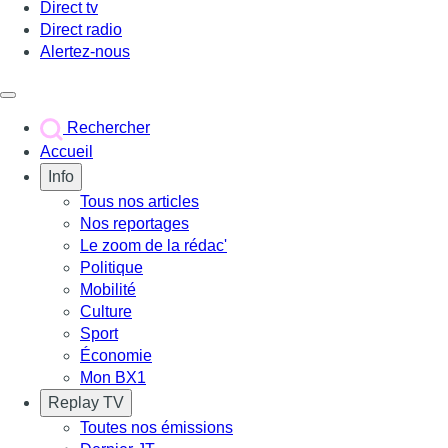
Direct tv
Direct radio
Alertez-nous
Déclencher le menu
Rechercher
Accueil
Info
Tous nos articles
Nos reportages
Le zoom de la rédac'
Politique
Mobilité
Culture
Sport
Économie
Mon BX1
Replay TV
Toutes nos émissions