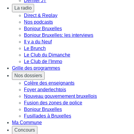
Dernier JT
La radio
Direct & Replay
Nos podcasts
Bonjour Bruxelles
Bonjour Bruxelles: les interviews
Il y a du Neuf
Le Brunch
Le Club du Dimanche
Le Club de l'Immo
Grille des programmes
Nos dossiers
Colère des enseignants
Foyer anderlechtois
Nouveau gouvernement bruxellois
Fusion des zones de police
Bonjour Bruxelles
Fusillades à Bruxelles
Ma Commune
Concours