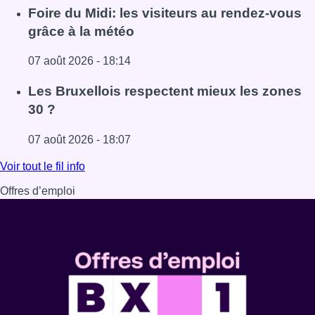
Lire l'article Pizza Nizar: un coup de pub inattendu grâce à
Foire du Midi: les visiteurs au rendez-vous
grâce à la météo
07 août 2026 - 18:14
Lire l'article Foire du Midi: les visiteurs au rendez-vous g
Les Bruxellois respectent mieux les zones
30 ?
07 août 2026 - 18:07
Lire l'article Les Bruxellois respectent mieux les zones 30
Voir tout le fil info
Offres d’emploi