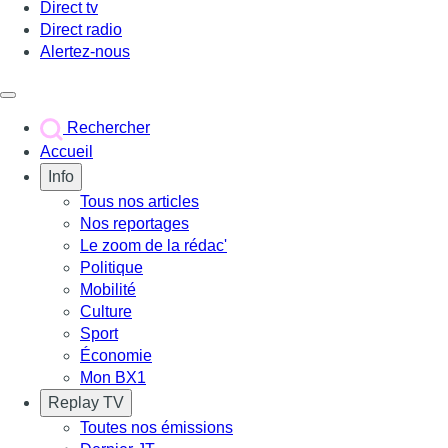
Direct tv
Direct radio
Alertez-nous
Déclencher le menu
Rechercher
Accueil
Info
Tous nos articles
Nos reportages
Le zoom de la rédac'
Politique
Mobilité
Culture
Sport
Économie
Mon BX1
Replay TV
Toutes nos émissions