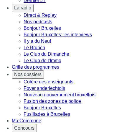
Dernier JT
La radio
Direct & Replay
Nos podcasts
Bonjour Bruxelles
Bonjour Bruxelles: les interviews
Il y a du Neuf
Le Brunch
Le Club du Dimanche
Le Club de l'Immo
Grille des programmes
Nos dossiers
Colère des enseignants
Foyer anderlechtois
Nouveau gouvernement bruxellois
Fusion des zones de police
Bonjour Bruxelles
Fusillades à Bruxelles
Ma Commune
Concours