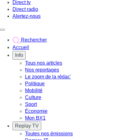
Direct tv
Direct radio
Alertez-nous
Déclencher le menu
Rechercher
Accueil
Info
Tous nos articles
Nos reportages
Le zoom de la rédac'
Politique
Mobilité
Culture
Sport
Économie
Mon BX1
Replay TV
Toutes nos émissions