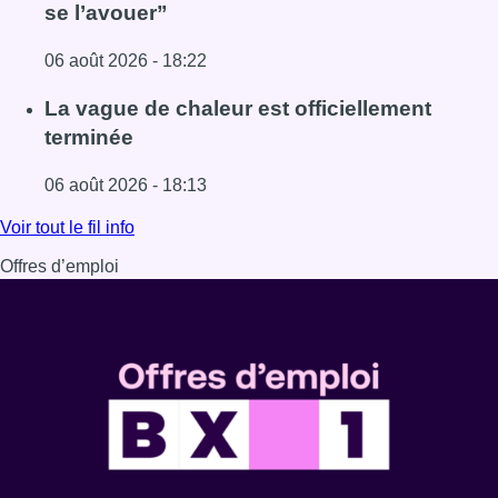
se l’avouer”
06 août 2026 - 18:22
Lire l'article À Bruxelles, le blocus s’invite dans des lieux i
La vague de chaleur est officiellement
terminée
06 août 2026 - 18:13
Lire l'article La vague de chaleur est officiellement termin
Voir tout le fil info
Offres d’emploi