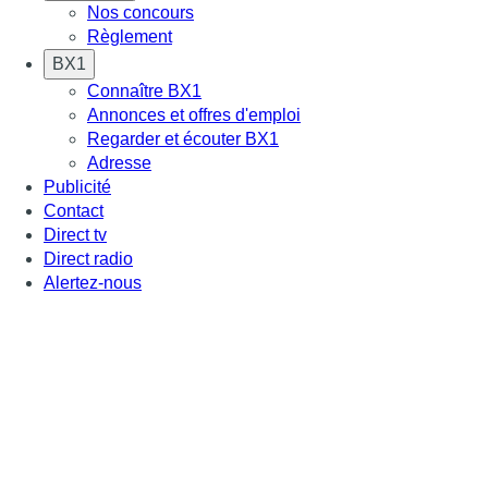
Nos concours
Règlement
BX1
Connaître BX1
Annonces et offres d'emploi
Regarder et écouter BX1
Adresse
Publicité
Contact
Direct tv
Direct radio
Alertez-nous