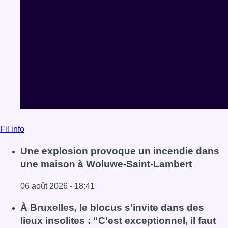
Fil info
Une explosion provoque un incendie dans
une maison à Woluwe-Saint-Lambert
06 août 2026 - 18:41
Lire l'article Une explosion provoque un incendie dans 
À Bruxelles, le blocus s’invite dans des
lieux insolites : “C’est exceptionnel, il faut