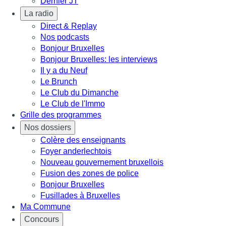
Dernier JT
La radio
Direct & Replay
Nos podcasts
Bonjour Bruxelles
Bonjour Bruxelles: les interviews
Il y a du Neuf
Le Brunch
Le Club du Dimanche
Le Club de l'Immo
Grille des programmes
Nos dossiers
Colère des enseignants
Foyer anderlechtois
Nouveau gouvernement bruxellois
Fusion des zones de police
Bonjour Bruxelles
Fusillades à Bruxelles
Ma Commune
Concours