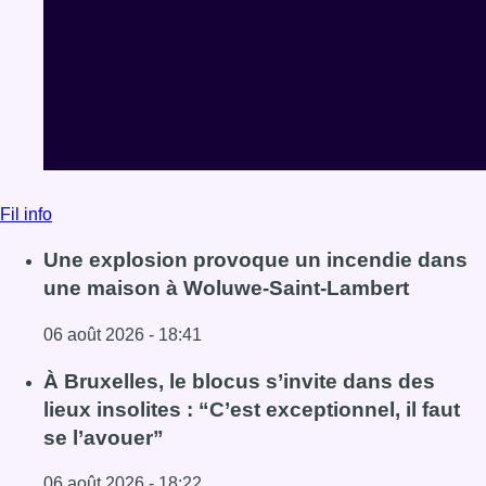
Fil info
Une explosion provoque un incendie dans
une maison à Woluwe-Saint-Lambert
06 août 2026 - 18:41
Lire l'article Une explosion provoque un incendie dans 
À Bruxelles, le blocus s’invite dans des
lieux insolites : “C’est exceptionnel, il faut
se l’avouer”
06 août 2026 - 18:22