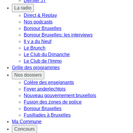
Dernier JT
La radio
Direct & Replay
Nos podcasts
Bonjour Bruxelles
Bonjour Bruxelles: les interviews
Il y a du Neuf
Le Brunch
Le Club du Dimanche
Le Club de l'Immo
Grille des programmes
Nos dossiers
Colère des enseignants
Foyer anderlechtois
Nouveau gouvernement bruxellois
Fusion des zones de police
Bonjour Bruxelles
Fusillades à Bruxelles
Ma Commune
Concours