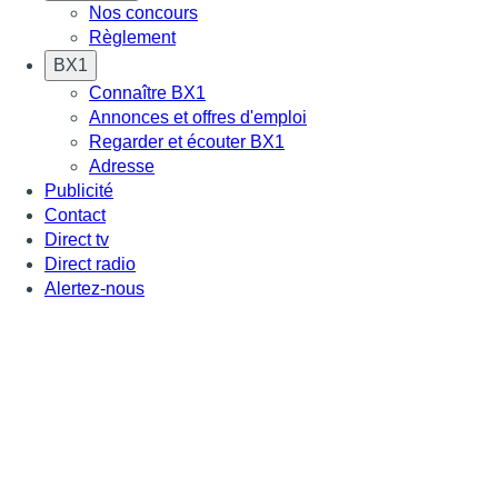
Nos concours
Règlement
BX1
Connaître BX1
Annonces et offres d'emploi
Regarder et écouter BX1
Adresse
Publicité
Contact
Direct tv
Direct radio
Alertez-nous