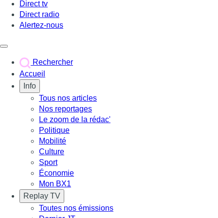
Direct tv
Direct radio
Alertez-nous
Déclencher le menu
Rechercher
Accueil
Info
Tous nos articles
Nos reportages
Le zoom de la rédac'
Politique
Mobilité
Culture
Sport
Économie
Mon BX1
Replay TV
Toutes nos émissions