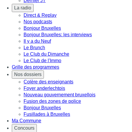
Dernier JT
La radio
Direct & Replay
Nos podcasts
Bonjour Bruxelles
Bonjour Bruxelles: les interviews
Il y a du Neuf
Le Brunch
Le Club du Dimanche
Le Club de l'Immo
Grille des programmes
Nos dossiers
Colère des enseignants
Foyer anderlechtois
Nouveau gouvernement bruxellois
Fusion des zones de police
Bonjour Bruxelles
Fusillades à Bruxelles
Ma Commune
Concours