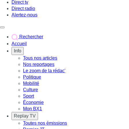
Direct tv
Direct radio
Alertez-nous
Déclencher le menu
Rechercher
Accueil
Info
Tous nos articles
Nos reportages
Le zoom de la rédac'
Politique
Mobilité
Culture
Sport
Économie
Mon BX1
Replay TV
Toutes nos émissions