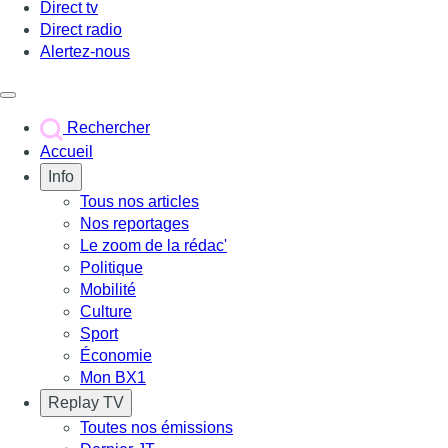
Direct tv
Direct radio
Alertez-nous
Déclencher le menu
Rechercher
Accueil
Info
Tous nos articles
Nos reportages
Le zoom de la rédac'
Politique
Mobilité
Culture
Sport
Économie
Mon BX1
Replay TV
Toutes nos émissions