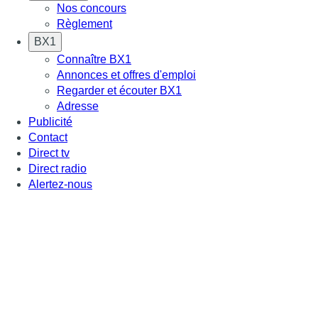
Nos concours
Règlement
BX1
Connaître BX1
Annonces et offres d'emploi
Regarder et écouter BX1
Adresse
Publicité
Contact
Direct tv
Direct radio
Alertez-nous