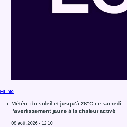
Fil info
Météo: du soleil et jusqu’à 28°C ce samedi,
l’avertissement jaune à la chaleur activé
08 août 2026 - 12:10