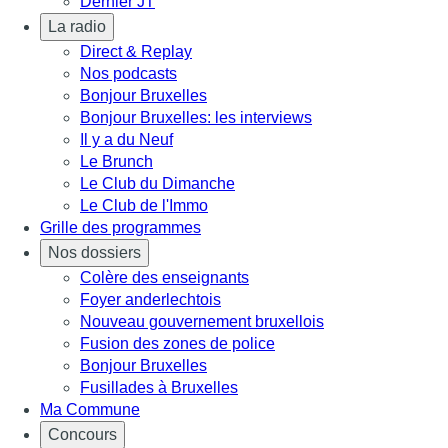
Dernier JT
La radio
Direct & Replay
Nos podcasts
Bonjour Bruxelles
Bonjour Bruxelles: les interviews
Il y a du Neuf
Le Brunch
Le Club du Dimanche
Le Club de l'Immo
Grille des programmes
Nos dossiers
Colère des enseignants
Foyer anderlechtois
Nouveau gouvernement bruxellois
Fusion des zones de police
Bonjour Bruxelles
Fusillades à Bruxelles
Ma Commune
Concours