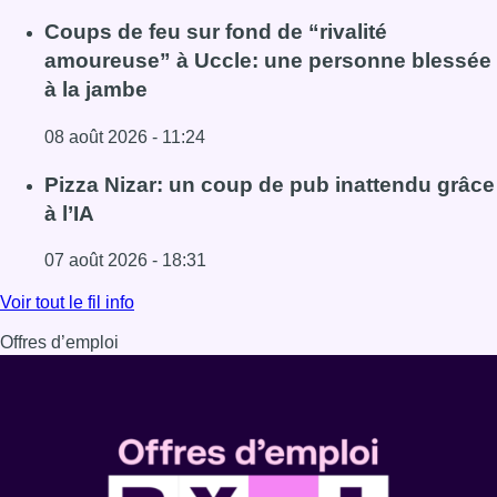
Lire l'article Météo: du soleil et jusqu’à 28°C ce samedi, l
Coups de feu sur fond de “rivalité
amoureuse” à Uccle: une personne blessée
à la jambe
08 août 2026 - 11:24
Lire l'article Coups de feu sur fond de “rivalité amoureus
Pizza Nizar: un coup de pub inattendu grâce
à l’IA
07 août 2026 - 18:31
Lire l'article Pizza Nizar: un coup de pub inattendu grâce à
Voir tout le fil info
Offres d’emploi