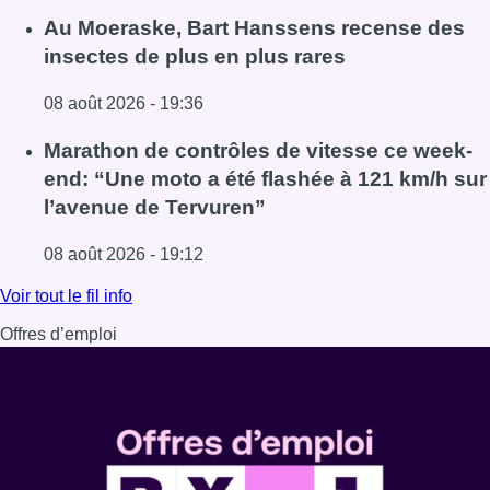
Lire l'article Un nouveau club de MMA ouvre ses portes à E
Au Moeraske, Bart Hanssens recense des
insectes de plus en plus rares
08 août 2026 - 19:36
Lire l'article Au Moeraske, Bart Hanssens recense des ins
Marathon de contrôles de vitesse ce week-
end: “Une moto a été flashée à 121 km/h sur
l’avenue de Tervuren”
08 août 2026 - 19:12
Lire l'article Marathon de contrôles de vitesse ce week-e
Voir tout le fil info
Offres d’emploi