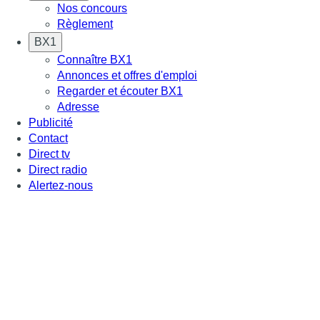
Nos concours
Règlement
BX1
Connaître BX1
Annonces et offres d'emploi
Regarder et écouter BX1
Adresse
Publicité
Contact
Direct tv
Direct radio
Alertez-nous