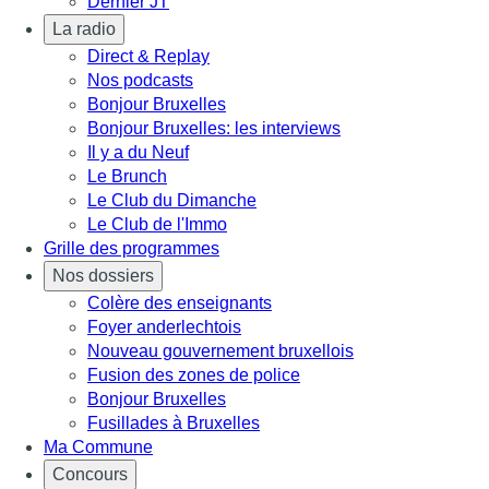
Dernier JT
La radio
Direct & Replay
Nos podcasts
Bonjour Bruxelles
Bonjour Bruxelles: les interviews
Il y a du Neuf
Le Brunch
Le Club du Dimanche
Le Club de l'Immo
Grille des programmes
Nos dossiers
Colère des enseignants
Foyer anderlechtois
Nouveau gouvernement bruxellois
Fusion des zones de police
Bonjour Bruxelles
Fusillades à Bruxelles
Ma Commune
Concours