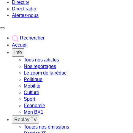
Direct tv
Direct radio
Alertez-nous
Déclencher le menu
Rechercher
Accueil
Info
Tous nos articles
Nos reportages
Le zoom de la rédac'
Politique
Mobilité
Culture
Sport
Économie
Mon BX1
Replay TV
Toutes nos émissions