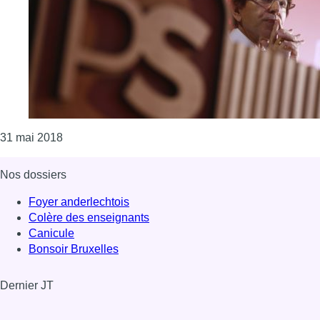
Consulter l'article "Di Rupo: “Nos prisons sont des
31 mai 2018
Nos dossiers
Foyer anderlechtois
Colère des enseignants
Canicule
Bonsoir Bruxelles
Dernier JT
Voir le dernier JT