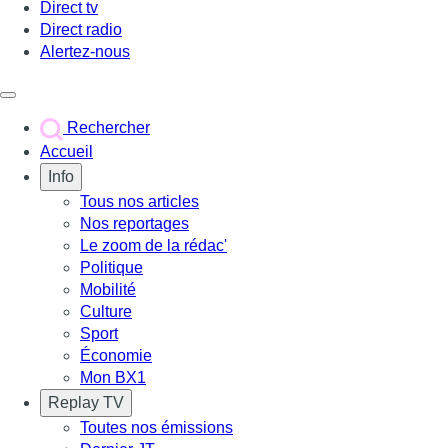
Direct tv
Direct radio
Alertez-nous
Déclencher le menu
Rechercher
Accueil
Info
Tous nos articles
Nos reportages
Le zoom de la rédac'
Politique
Mobilité
Culture
Sport
Économie
Mon BX1
Replay TV
Toutes nos émissions