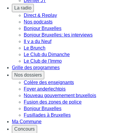
Dernier JT
La radio
Direct & Replay
Nos podcasts
Bonjour Bruxelles
Bonjour Bruxelles: les interviews
Il y a du Neuf
Le Brunch
Le Club du Dimanche
Le Club de l'Immo
Grille des programmes
Nos dossiers
Colère des enseignants
Foyer anderlechtois
Nouveau gouvernement bruxellois
Fusion des zones de police
Bonjour Bruxelles
Fusillades à Bruxelles
Ma Commune
Concours