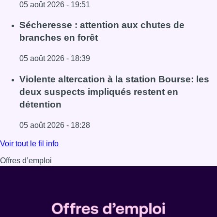
05 août 2026 - 19:51
Lire l'article Le siège bruxellois d’AXA fermé plusieurs j
Sécheresse : attention aux chutes de
branches en forêt
05 août 2026 - 18:39
Lire l'article Sécheresse : attention aux chutes de branche
Violente altercation à la station Bourse: les
deux suspects impliqués restent en
détention
05 août 2026 - 18:28
Lire l'article Violente altercation à la station Bourse: les
Voir tout le fil info
Offres d’emploi