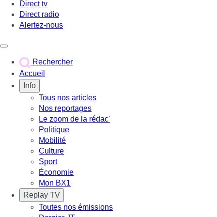
Direct tv
Direct radio
Alertez-nous
Déclencher le menu
Rechercher
Accueil
Info
Tous nos articles
Nos reportages
Le zoom de la rédac'
Politique
Mobilité
Culture
Sport
Économie
Mon BX1
Replay TV
Toutes nos émissions