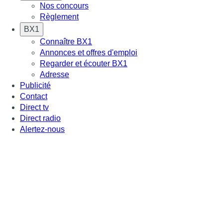
Nos concours
Règlement
BX1
Connaître BX1
Annonces et offres d'emploi
Regarder et écouter BX1
Adresse
Publicité
Contact
Direct tv
Direct radio
Alertez-nous