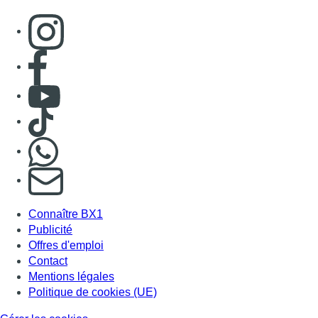
Consulter page Instagram
Consulter page Facebook
Consulter Youtube
Consulter TikTok
Nous rejoindre sur Whatsapp
S'abonner à notre newsletter
Connaître BX1
Publicité
Offres d'emploi
Contact
Mentions légales
Politique de cookies (UE)