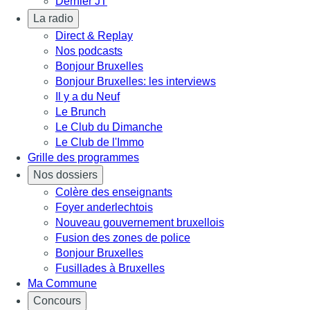
Dernier JT
La radio
Direct & Replay
Nos podcasts
Bonjour Bruxelles
Bonjour Bruxelles: les interviews
Il y a du Neuf
Le Brunch
Le Club du Dimanche
Le Club de l'Immo
Grille des programmes
Nos dossiers
Colère des enseignants
Foyer anderlechtois
Nouveau gouvernement bruxellois
Fusion des zones de police
Bonjour Bruxelles
Fusillades à Bruxelles
Ma Commune
Concours