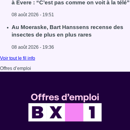
à Evere : “C’est pas comme on voit à la télé”
08 août 2026 - 19:51
Lire l'article Un nouveau club de MMA ouvre ses portes à E
Au Moeraske, Bart Hanssens recense des
insectes de plus en plus rares
08 août 2026 - 19:36
Lire l'article Au Moeraske, Bart Hanssens recense des ins
Voir tout le fil info
Offres d’emploi