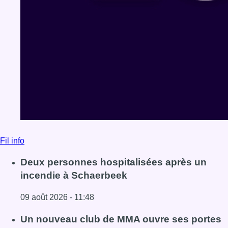
Fil info
Deux personnes hospitalisées après un
incendie à Schaerbeek
09 août 2026 - 11:48
Lire l'article Deux personnes hospitalisées après un inc
Un nouveau club de MMA ouvre ses portes