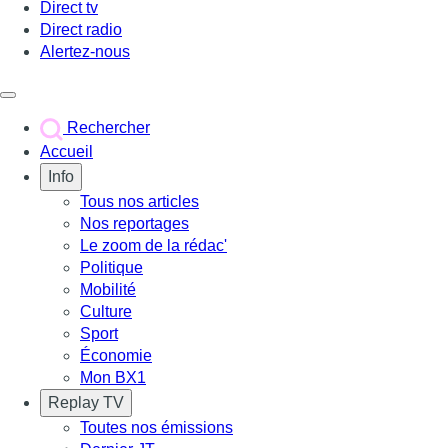
Direct tv
Direct radio
Alertez-nous
Déclencher le menu
Rechercher
Accueil
Info
Tous nos articles
Nos reportages
Le zoom de la rédac'
Politique
Mobilité
Culture
Sport
Économie
Mon BX1
Replay TV
Toutes nos émissions