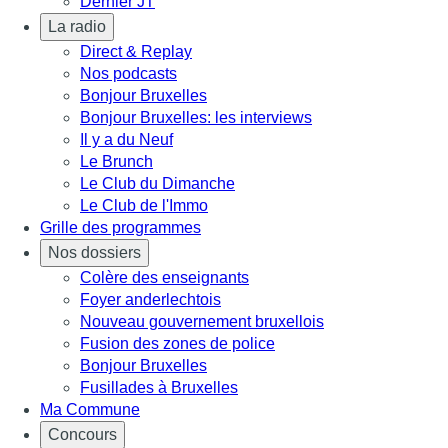
Dernier JT
La radio
Direct & Replay
Nos podcasts
Bonjour Bruxelles
Bonjour Bruxelles: les interviews
Il y a du Neuf
Le Brunch
Le Club du Dimanche
Le Club de l'Immo
Grille des programmes
Nos dossiers
Colère des enseignants
Foyer anderlechtois
Nouveau gouvernement bruxellois
Fusion des zones de police
Bonjour Bruxelles
Fusillades à Bruxelles
Ma Commune
Concours