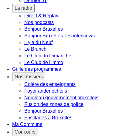
Dernier JT
La radio
Direct & Replay
Nos podcasts
Bonjour Bruxelles
Bonjour Bruxelles: les interviews
Il y a du Neuf
Le Brunch
Le Club du Dimanche
Le Club de l'Immo
Grille des programmes
Nos dossiers
Colère des enseignants
Foyer anderlechtois
Nouveau gouvernement bruxellois
Fusion des zones de police
Bonjour Bruxelles
Fusillades à Bruxelles
Ma Commune
Concours