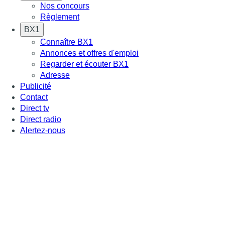
Nos concours
Règlement
BX1
Connaître BX1
Annonces et offres d'emploi
Regarder et écouter BX1
Adresse
Publicité
Contact
Direct tv
Direct radio
Alertez-nous