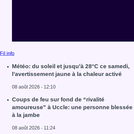
Fil info
Météo: du soleil et jusqu’à 28°C ce samedi,
l’avertissement jaune à la chaleur activé
08 août 2026 - 12:10
Lire l'article Météo: du soleil et jusqu’à 28°C ce samedi, l
Coups de feu sur fond de “rivalité
amoureuse” à Uccle: une personne blessée
à la jambe
08 août 2026 - 11:24