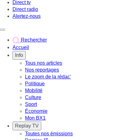
Direct tv
Direct radio
Alertez-nous
Déclencher le menu
Rechercher
Accueil
Info
Tous nos articles
Nos reportages
Le zoom de la rédac'
Politique
Mobilité
Culture
Sport
Économie
Mon BX1
Replay TV
Toutes nos émissions