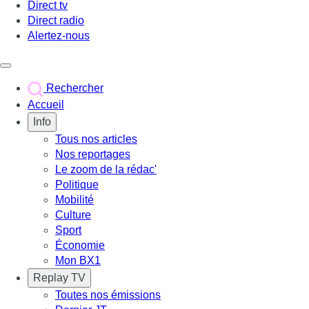
Direct tv
Direct radio
Alertez-nous
Déclencher le menu
Rechercher
Accueil
Info
Tous nos articles
Nos reportages
Le zoom de la rédac'
Politique
Mobilité
Culture
Sport
Économie
Mon BX1
Replay TV
Toutes nos émissions