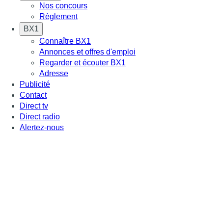
Nos concours
Règlement
BX1
Connaître BX1
Annonces et offres d'emploi
Regarder et écouter BX1
Adresse
Publicité
Contact
Direct tv
Direct radio
Alertez-nous