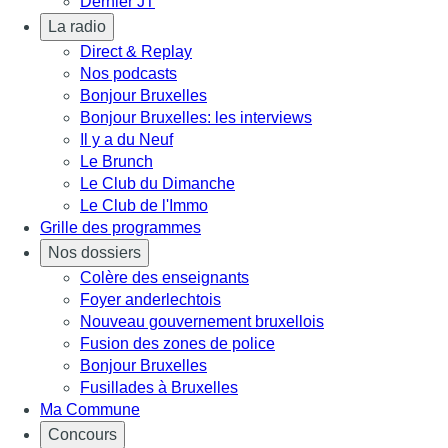
Dernier JT
La radio
Direct & Replay
Nos podcasts
Bonjour Bruxelles
Bonjour Bruxelles: les interviews
Il y a du Neuf
Le Brunch
Le Club du Dimanche
Le Club de l'Immo
Grille des programmes
Nos dossiers
Colère des enseignants
Foyer anderlechtois
Nouveau gouvernement bruxellois
Fusion des zones de police
Bonjour Bruxelles
Fusillades à Bruxelles
Ma Commune
Concours