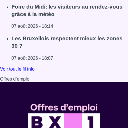
Lire l'article Pizza Nizar: un coup de pub inattendu grâce à
Foire du Midi: les visiteurs au rendez-vous
grâce à la météo
07 août 2026 - 18:14
Lire l'article Foire du Midi: les visiteurs au rendez-vous g
Les Bruxellois respectent mieux les zones
30 ?
07 août 2026 - 18:07
Lire l'article Les Bruxellois respectent mieux les zones 30
Voir tout le fil info
Offres d’emploi