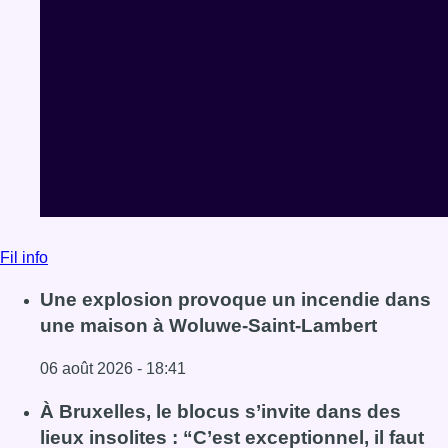
Fil info
Une explosion provoque un incendie dans
une maison à Woluwe-Saint-Lambert
06 août 2026 - 18:41
Lire l'article Une explosion provoque un incendie dans 
À Bruxelles, le blocus s’invite dans des
lieux insolites : “C’est exceptionnel, il faut