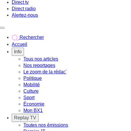
Direct tv
Direct radio
Alertez-nous
Déclencher le menu
Rechercher
Accueil
Info
Tous nos articles
Nos reportages
Le zoom de la rédac'
Politique
Mobilité
Culture
Sport
Économie
Mon BX1
Replay TV
Toutes nos émissions