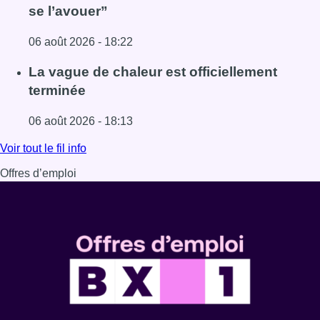
se l’avouer”
06 août 2026 - 18:22
Lire l'article À Bruxelles, le blocus s’invite dans des lieux i
La vague de chaleur est officiellement
terminée
06 août 2026 - 18:13
Lire l'article La vague de chaleur est officiellement termin
Voir tout le fil info
Offres d’emploi