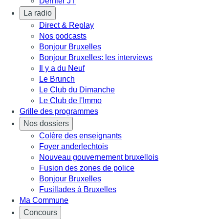
Dernier JT
La radio
Direct & Replay
Nos podcasts
Bonjour Bruxelles
Bonjour Bruxelles: les interviews
Il y a du Neuf
Le Brunch
Le Club du Dimanche
Le Club de l'Immo
Grille des programmes
Nos dossiers
Colère des enseignants
Foyer anderlechtois
Nouveau gouvernement bruxellois
Fusion des zones de police
Bonjour Bruxelles
Fusillades à Bruxelles
Ma Commune
Concours