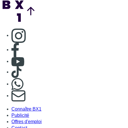
Back to top
Consulter page Instagram
Consulter page Facebook
Consulter Youtube
Consulter TikTok
Nous rejoindre sur Whatsapp
S'abonner à notre newsletter
Connaître BX1
Publicité
Offres d'emploi
Contact