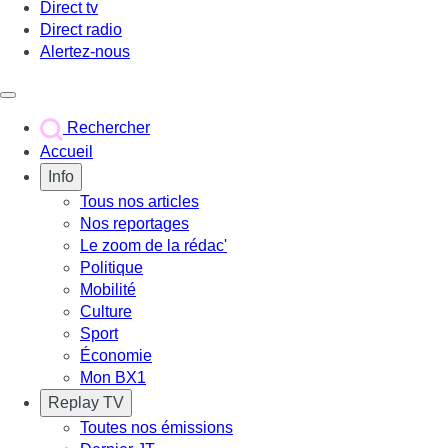
Direct tv
Direct radio
Alertez-nous
Déclencher le menu
Rechercher
Accueil
Info
Tous nos articles
Nos reportages
Le zoom de la rédac'
Politique
Mobilité
Culture
Sport
Économie
Mon BX1
Replay TV
Toutes nos émissions