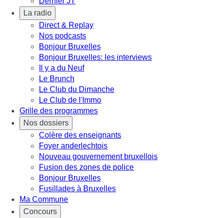
Dernier JT
La radio
Direct & Replay
Nos podcasts
Bonjour Bruxelles
Bonjour Bruxelles: les interviews
Il y a du Neuf
Le Brunch
Le Club du Dimanche
Le Club de l'Immo
Grille des programmes
Nos dossiers
Colère des enseignants
Foyer anderlechtois
Nouveau gouvernement bruxellois
Fusion des zones de police
Bonjour Bruxelles
Fusillades à Bruxelles
Ma Commune
Concours