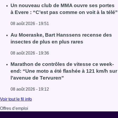
Un nouveau club de MMA ouvre ses portes
à Evere : “C’est pas comme on voit à la télé”
08 août 2026 - 19:51
Lire l'article Un nouveau club de MMA ouvre ses portes à E
Au Moeraske, Bart Hanssens recense des
insectes de plus en plus rares
08 août 2026 - 19:36
Lire l'article Au Moeraske, Bart Hanssens recense des ins
Marathon de contrôles de vitesse ce week-
end: “Une moto a été flashée à 121 km/h sur
l’avenue de Tervuren”
08 août 2026 - 19:12
Lire l'article Marathon de contrôles de vitesse ce week-e
Voir tout le fil info
Offres d’emploi