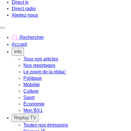
Direct tv
Direct radio
Alertez-nous
Déclencher le menu
Rechercher
Accueil
Info
Tous nos articles
Nos reportages
Le zoom de la rédac'
Politique
Mobilité
Culture
Sport
Économie
Mon BX1
Replay TV
Toutes nos émissions