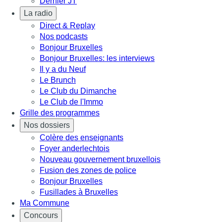
Dernier JT
La radio
Direct & Replay
Nos podcasts
Bonjour Bruxelles
Bonjour Bruxelles: les interviews
Il y a du Neuf
Le Brunch
Le Club du Dimanche
Le Club de l'Immo
Grille des programmes
Nos dossiers
Colère des enseignants
Foyer anderlechtois
Nouveau gouvernement bruxellois
Fusion des zones de police
Bonjour Bruxelles
Fusillades à Bruxelles
Ma Commune
Concours