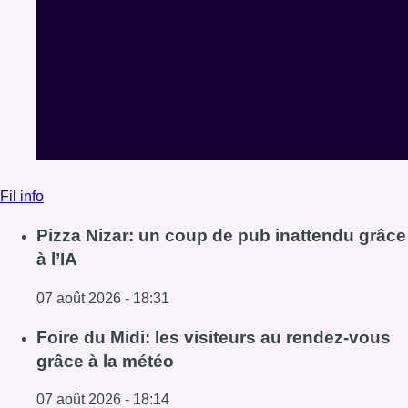
Fil info
Pizza Nizar: un coup de pub inattendu grâce
à l’IA
07 août 2026 - 18:31
Lire l'article Pizza Nizar: un coup de pub inattendu grâce à
Foire du Midi: les visiteurs au rendez-vous
grâce à la météo
07 août 2026 - 18:14