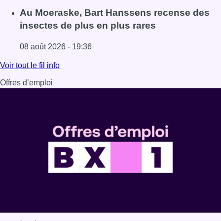
Lire l'article Un nouveau club de MMA ouvre ses portes à E
Au Moeraske, Bart Hanssens recense des
insectes de plus en plus rares
08 août 2026 - 19:36
Lire l'article Au Moeraske, Bart Hanssens recense des ins
Voir tout le fil info
Offres d’emploi