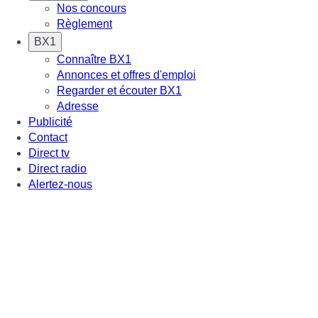
Nos concours
Règlement
BX1
Connaître BX1
Annonces et offres d'emploi
Regarder et écouter BX1
Adresse
Publicité
Contact
Direct tv
Direct radio
Alertez-nous