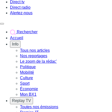
Direct tv
Direct radio
Alertez-nous
Déclencher le menu
Rechercher
Accueil
Info
Tous nos articles
Nos reportages
Le zoom de la rédac'
Politique
Mobilité
Culture
Sport
Économie
Mon BX1
Replay TV
Toutes nos émissions