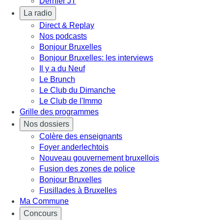
Dernier JT
La radio
Direct & Replay
Nos podcasts
Bonjour Bruxelles
Bonjour Bruxelles: les interviews
Il y a du Neuf
Le Brunch
Le Club du Dimanche
Le Club de l'Immo
Grille des programmes
Nos dossiers
Colère des enseignants
Foyer anderlechtois
Nouveau gouvernement bruxellois
Fusion des zones de police
Bonjour Bruxelles
Fusillades à Bruxelles
Ma Commune
Concours