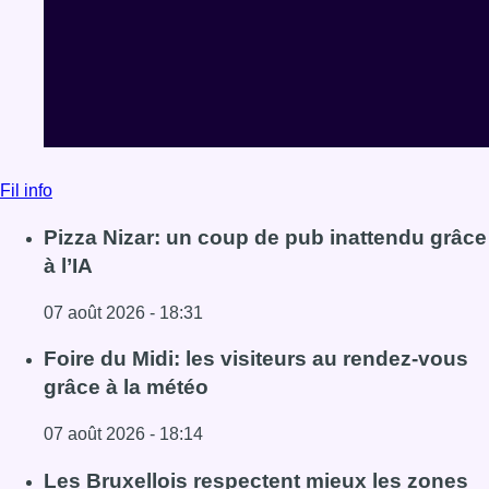
Fil info
Pizza Nizar: un coup de pub inattendu grâce
à l’IA
07 août 2026 - 18:31
Lire l'article Pizza Nizar: un coup de pub inattendu grâce à
Foire du Midi: les visiteurs au rendez-vous
grâce à la météo
07 août 2026 - 18:14
Lire l'article Foire du Midi: les visiteurs au rendez-vous g
Les Bruxellois respectent mieux les zones