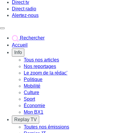
Direct tv
Direct radio
Alertez-nous
Déclencher le menu
Rechercher
Accueil
Info
Tous nos articles
Nos reportages
Le zoom de la rédac'
Politique
Mobilité
Culture
Sport
Économie
Mon BX1
Replay TV
Toutes nos émissions