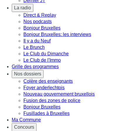
Dernier JT
La radio
Direct & Replay
Nos podcasts
Bonjour Bruxelles
Bonjour Bruxelles: les interviews
Il y a du Neuf
Le Brunch
Le Club du Dimanche
Le Club de l'Immo
Grille des programmes
Nos dossiers
Colère des enseignants
Foyer anderlechtois
Nouveau gouvernement bruxellois
Fusion des zones de police
Bonjour Bruxelles
Fusillades à Bruxelles
Ma Commune
Concours