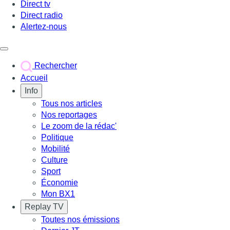
Direct tv
Direct radio
Alertez-nous
Déclencher le menu
Rechercher
Accueil
Info
Tous nos articles
Nos reportages
Le zoom de la rédac'
Politique
Mobilité
Culture
Sport
Économie
Mon BX1
Replay TV
Toutes nos émissions