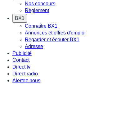
Nos concours
Règlement
BX1
Connaître BX1
Annonces et offres d'emploi
Regarder et écouter BX1
Adresse
Publicité
Contact
Direct tv
Direct radio
Alertez-nous