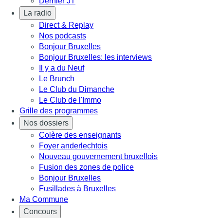
Dernier JT
La radio
Direct & Replay
Nos podcasts
Bonjour Bruxelles
Bonjour Bruxelles: les interviews
Il y a du Neuf
Le Brunch
Le Club du Dimanche
Le Club de l'Immo
Grille des programmes
Nos dossiers
Colère des enseignants
Foyer anderlechtois
Nouveau gouvernement bruxellois
Fusion des zones de police
Bonjour Bruxelles
Fusillades à Bruxelles
Ma Commune
Concours