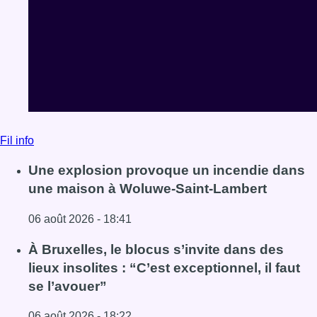
Fil info
Une explosion provoque un incendie dans
une maison à Woluwe-Saint-Lambert
06 août 2026 - 18:41
Lire l'article Une explosion provoque un incendie dans 
À Bruxelles, le blocus s’invite dans des
lieux insolites : “C’est exceptionnel, il faut
se l’avouer”
06 août 2026 - 18:22