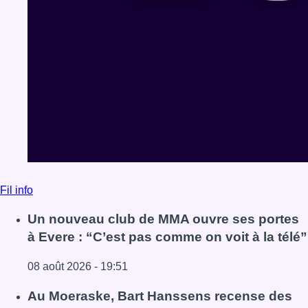
Fil info
Un nouveau club de MMA ouvre ses portes
à Evere : “C’est pas comme on voit à la télé”
08 août 2026 - 19:51
Lire l'article Un nouveau club de MMA ouvre ses portes à E
Au Moeraske, Bart Hanssens recense des