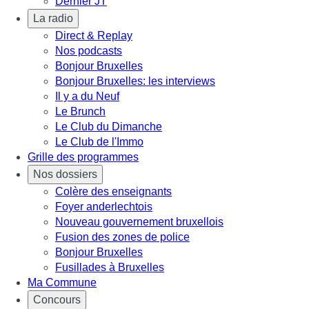
Dernier JT
La radio
Direct & Replay
Nos podcasts
Bonjour Bruxelles
Bonjour Bruxelles: les interviews
Il y a du Neuf
Le Brunch
Le Club du Dimanche
Le Club de l'Immo
Grille des programmes
Nos dossiers
Colère des enseignants
Foyer anderlechtois
Nouveau gouvernement bruxellois
Fusion des zones de police
Bonjour Bruxelles
Fusillades à Bruxelles
Ma Commune
Concours