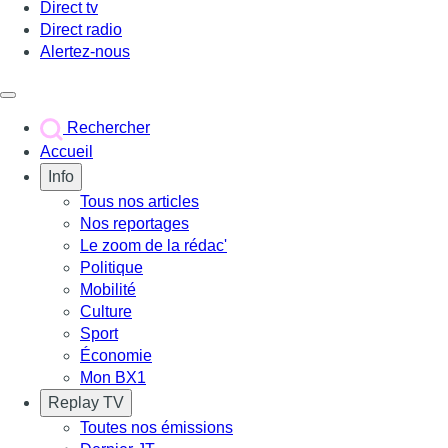
Direct tv
Direct radio
Alertez-nous
Déclencher le menu
Rechercher
Accueil
Info
Tous nos articles
Nos reportages
Le zoom de la rédac'
Politique
Mobilité
Culture
Sport
Économie
Mon BX1
Replay TV
Toutes nos émissions