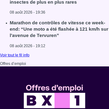
insectes de plus en plus rares
08 août 2026 - 19:36
Lire l'article Au Moeraske, Bart Hanssens recense des ins
Marathon de contrôles de vitesse ce week-
end: “Une moto a été flashée à 121 km/h sur
l’avenue de Tervuren”
08 août 2026 - 19:12
Lire l'article Marathon de contrôles de vitesse ce week-e
Voir tout le fil info
Offres d’emploi