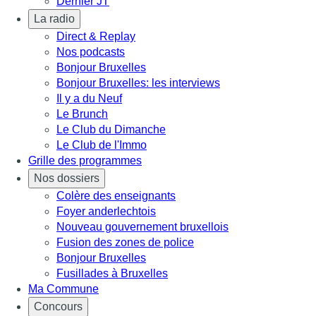
Dernier JT
La radio
Direct & Replay
Nos podcasts
Bonjour Bruxelles
Bonjour Bruxelles: les interviews
Il y a du Neuf
Le Brunch
Le Club du Dimanche
Le Club de l'Immo
Grille des programmes
Nos dossiers
Colère des enseignants
Foyer anderlechtois
Nouveau gouvernement bruxellois
Fusion des zones de police
Bonjour Bruxelles
Fusillades à Bruxelles
Ma Commune
Concours