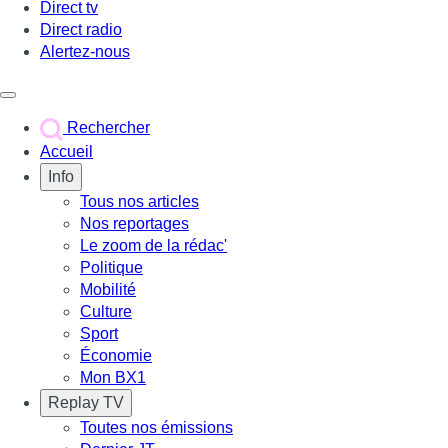
Direct tv
Direct radio
Alertez-nous
Déclencher le menu
Rechercher
Accueil
Info
Tous nos articles
Nos reportages
Le zoom de la rédac'
Politique
Mobilité
Culture
Sport
Économie
Mon BX1
Replay TV
Toutes nos émissions