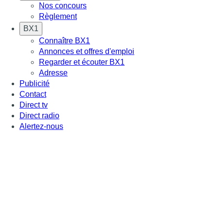
Nos concours
Règlement
BX1
Connaître BX1
Annonces et offres d'emploi
Regarder et écouter BX1
Adresse
Publicité
Contact
Direct tv
Direct radio
Alertez-nous