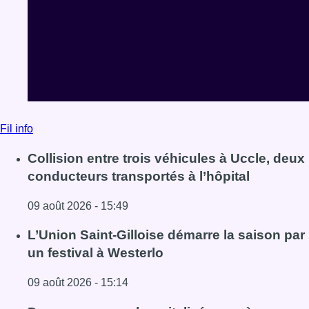
Fil info
Collision entre trois véhicules à Uccle, deux
conducteurs transportés à l’hôpital
09 août 2026 - 15:49
Lire l'article Collision entre trois véhicules à Uccle, deux 
L’Union Saint-Gilloise démarre la saison par
un festival à Westerlo
09 août 2026 - 15:14
Lire l'article L’Union Saint-Gilloise démarre la saison par 