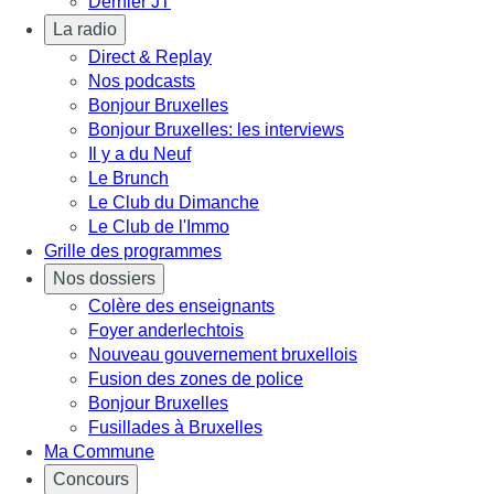
Dernier JT
La radio
Direct & Replay
Nos podcasts
Bonjour Bruxelles
Bonjour Bruxelles: les interviews
Il y a du Neuf
Le Brunch
Le Club du Dimanche
Le Club de l'Immo
Grille des programmes
Nos dossiers
Colère des enseignants
Foyer anderlechtois
Nouveau gouvernement bruxellois
Fusion des zones de police
Bonjour Bruxelles
Fusillades à Bruxelles
Ma Commune
Concours