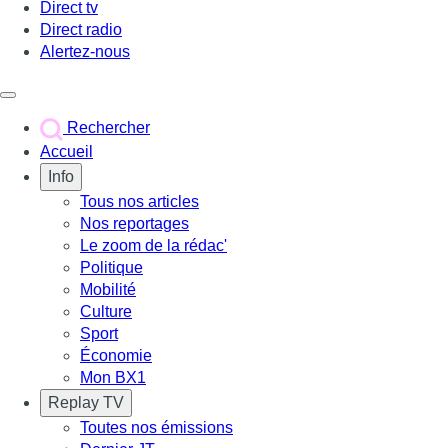
Direct tv
Direct radio
Alertez-nous
Déclencher le menu
Rechercher
Accueil
Info
Tous nos articles
Nos reportages
Le zoom de la rédac'
Politique
Mobilité
Culture
Sport
Économie
Mon BX1
Replay TV
Toutes nos émissions