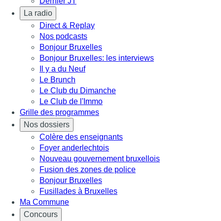
Dernier JT
La radio
Direct & Replay
Nos podcasts
Bonjour Bruxelles
Bonjour Bruxelles: les interviews
Il y a du Neuf
Le Brunch
Le Club du Dimanche
Le Club de l'Immo
Grille des programmes
Nos dossiers
Colère des enseignants
Foyer anderlechtois
Nouveau gouvernement bruxellois
Fusion des zones de police
Bonjour Bruxelles
Fusillades à Bruxelles
Ma Commune
Concours