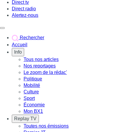
Direct tv
Direct radio
Alertez-nous
Déclencher le menu
Rechercher
Accueil
Info
Tous nos articles
Nos reportages
Le zoom de la rédac'
Politique
Mobilité
Culture
Sport
Économie
Mon BX1
Replay TV
Toutes nos émissions