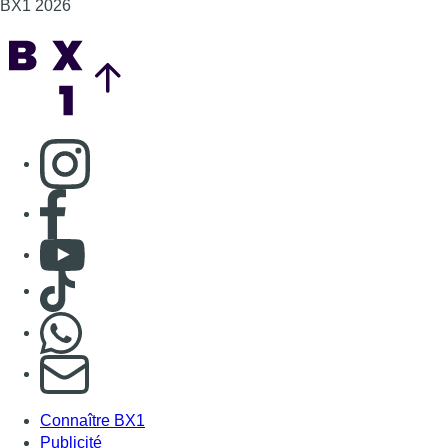
BX1 2026
Back to top
Consulter page Instagram
Consulter page Facebook
Consulter Youtube
Consulter TikTok
Nous rejoindre sur Whatsapp
S'abonner à notre newsletter
Connaître BX1
Publicité