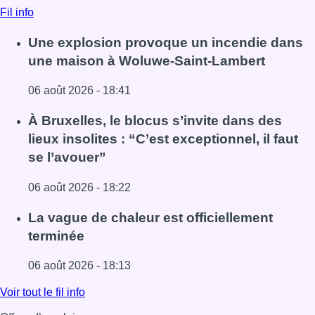
Fil info
Une explosion provoque un incendie dans
une maison à Woluwe-Saint-Lambert
06 août 2026 - 18:41
Lire l'article Une explosion provoque un incendie dans 
À Bruxelles, le blocus s’invite dans des
lieux insolites : “C’est exceptionnel, il faut
se l’avouer”
06 août 2026 - 18:22
Lire l'article À Bruxelles, le blocus s’invite dans des lieux i
La vague de chaleur est officiellement
terminée
06 août 2026 - 18:13
Lire l'article La vague de chaleur est officiellement termin
Voir tout le fil info