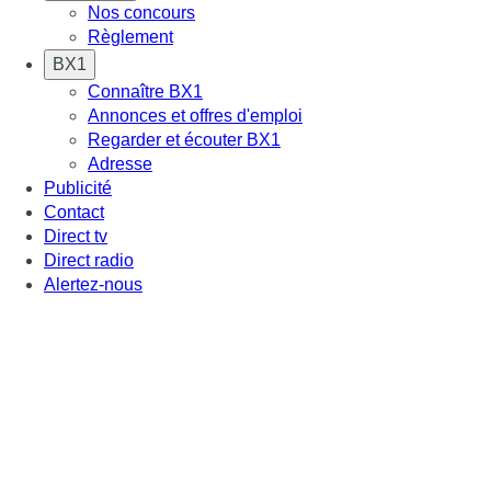
Nos concours
Règlement
BX1
Connaître BX1
Annonces et offres d'emploi
Regarder et écouter BX1
Adresse
Publicité
Contact
Direct tv
Direct radio
Alertez-nous