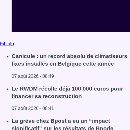
Fil info
Canicule : un record absolu de climatiseurs
fixes installés en Belgique cette année
07 août 2026 - 08:49
Lire l'article Canicule : un record absolu de climatiseurs f
Le RWDM récolte déjà 100.000 euros pour
financer sa reconstruction
07 août 2026 - 08:41
Lire l'article Le RWDM récolte déjà 100.000 euros pour fi
La grève chez Bpost a eu un “impact
significatif” sur les résultats de Bnode