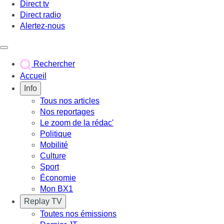
Direct tv
Direct radio
Alertez-nous
Déclencher le menu
Rechercher
Accueil
Info
Tous nos articles
Nos reportages
Le zoom de la rédac'
Politique
Mobilité
Culture
Sport
Économie
Mon BX1
Replay TV
Toutes nos émissions