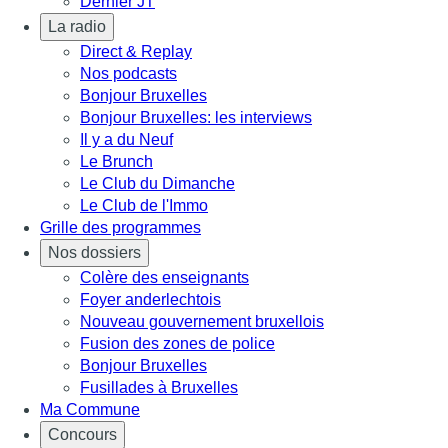
Dernier JT
La radio
Direct & Replay
Nos podcasts
Bonjour Bruxelles
Bonjour Bruxelles: les interviews
Il y a du Neuf
Le Brunch
Le Club du Dimanche
Le Club de l'Immo
Grille des programmes
Nos dossiers
Colère des enseignants
Foyer anderlechtois
Nouveau gouvernement bruxellois
Fusion des zones de police
Bonjour Bruxelles
Fusillades à Bruxelles
Ma Commune
Concours